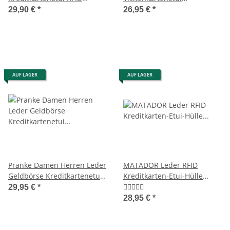
Kreditkartenhülle Hell-
Kreditkartenetui RFID
29,90 €
*
26,95 €
*
Braun
AUF LAGER
AUF LAGER
Pranke Damen Herren Leder
MATADOR Leder RFID
Geldbörse Kreditkartenetui
Kreditkarten-Etui-Hülle
Karten-Visitenkarten-Etui
Kartenetui 3 Farben
29,95 €
*
28,95 €
*