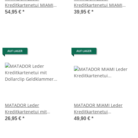
Kreditkartenetui MIAMI
Kreditkartenetui MIAMI
Kreditkartenhülle mit XL
Kreditkartenhülle ohne
54,95 €
*
39,95 €
*
Münzfach RFID
Münzfach RFID
AUF LAGER
AUF LAGER
MATADOR Leder
MATADOR MIAMI Leder
Kreditkartenetui mit
Kreditkartenetui
Dollarclip Geldklammer RFID
Kreditkartenhülle
26,95 €
*
49,90 €
*
Kartenetui RFID