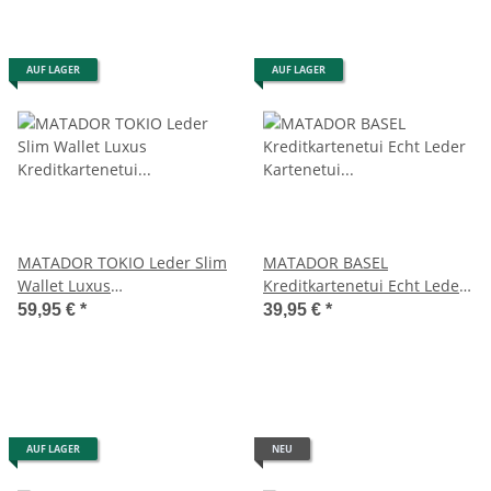
AUF LAGER
AUF LAGER
MATADOR TOKIO Leder Slim
MATADOR BASEL
Wallet Luxus
Kreditkartenetui Echt Leder
Kreditkartenetui Klein RFID
Kartenetui Münzfach RFID
59,95 €
*
39,95 €
*
AUF LAGER
NEU