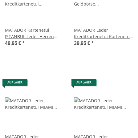
MATADOR Kartenetui
MATADOR Leder
ISTANBUL Leder Herren
Kreditkartenetui Kartenetui
Kreditkartenetui RFID
Geldbörse RFID Vintage
49,95 €
*
39,95 €
*
AUF LAGER
AUF LAGER
MATADOR Leder
MATADOR Leder