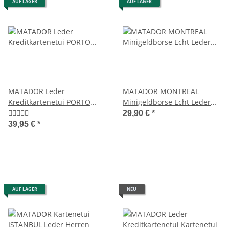
AUF LAGER
AUF LAGER
MATADOR Leder
MATADOR MONTREAL
Kreditkartenetui PORTO
Minigeldbörse Echt Leder
Kreditkartenhülle RFID A7
Kreditkartenetui RFID
29,90 €
*
39,95 €
*
AUF LAGER
NEU