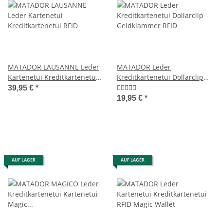
MATADOR LAUSANNE Leder
MATADOR Leder
Kartenetui Kreditkartenetui
Kreditkartenetui Dollarclip
RFID
Geldklammer RFID
39,95 €
*
19,95 €
*
AUF LAGER
AUF LAGER