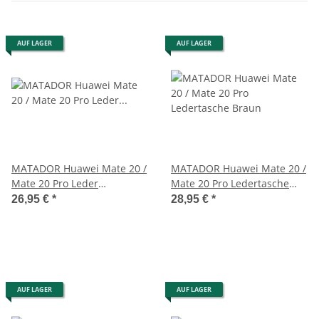
AUF LAGER
AUF LAGER
MATADOR Huawei Mate 20 /
MATADOR Huawei Mate 20 /
Mate 20 Pro Leder
Mate 20 Pro Ledertasche
Hüfttasche Schwarz
Braun
26,95 €
*
28,95 €
*
AUF LAGER
AUF LAGER