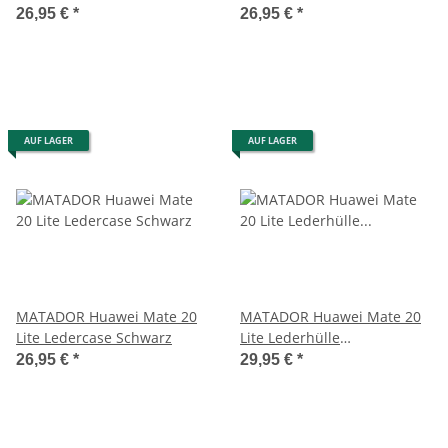
Braun
Schwarz
26,95 €
*
26,95 €
*
AUF LAGER
AUF LAGER
MATADOR Huawei Mate 20
MATADOR Huawei Mate 20
Lite Ledercase Schwarz
Lite Lederhülle
Magnetverschluss Braun
26,95 €
*
29,95 €
*