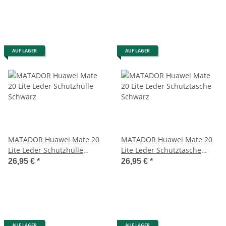
AUF LAGER
AUF LAGER
MATADOR Huawei Mate 20
MATADOR Huawei Mate 20
Lite Leder Schutzhülle
Lite Leder Schutztasche
Schwarz
Schwarz
26,95 €
*
26,95 €
*
AUF LAGER
AUF LAGER