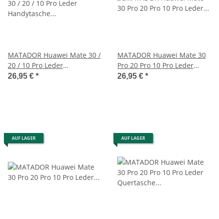
MATADOR Huawei Mate 30 /
MATADOR Huawei Mate 30
20 / 10 Pro Leder
Pro 20 Pro 10 Pro Leder
Handytasche Clip Braun
Gürteltasche Schwarz
26,95 €
*
26,95 €
*
AUF LAGER
AUF LAGER