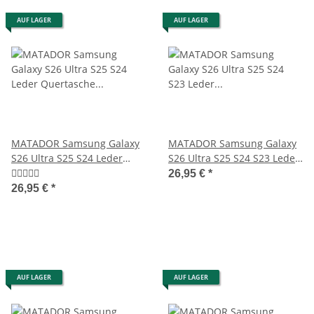
AUF LAGER
AUF LAGER
MATADOR Samsung Galaxy
MATADOR Samsung Galaxy
S26 Ultra S25 S24 Leder
S26 Ultra S25 S24 S23 Leder
Quertasche Braun
Hülle Schwarz
26,95 €
*
26,95 €
*
AUF LAGER
AUF LAGER