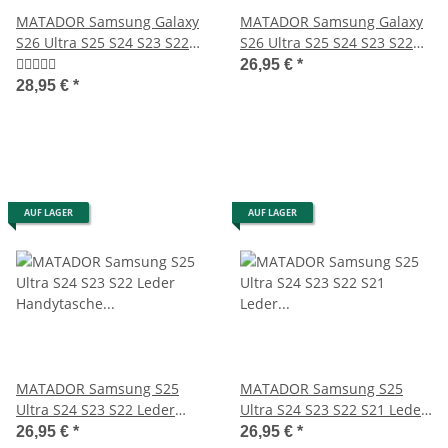
MATADOR Samsung Galaxy
MATADOR Samsung Galaxy
S26 Ultra S25 S24 S23 S22
S26 Ultra S25 S24 S23 S22
Leder Case Braun
Ledercase Braun
26,95 €
*
28,95 €
*
AUF LAGER
AUF LAGER
MATADOR Samsung S25
MATADOR Samsung S25
Ultra S24 S23 S22 Leder
Ultra S24 S23 S22 S21 Leder
Handytasche Braun
Schutzhülle Braun
26,95 €
*
26,95 €
*