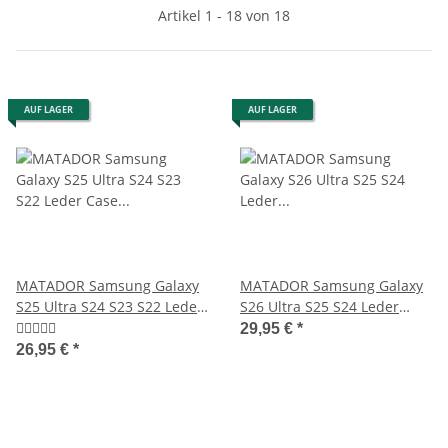
Artikel 1 - 18 von 18
AUF LAGER
AUF LAGER
MATADOR Samsung Galaxy
MATADOR Samsung Galaxy
S25 Ultra S24 S23 S22 Leder
S26 Ultra S25 S24 Leder
Case Schwarz
Gürteltasche Braun
29,95 €
*
26,95 €
*