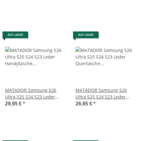
AUF LAGER
AUF LAGER
MATADOR Samsung S26
MATADOR Samsung S26
Ultra S25 S24 S23 Leder
Ultra S25 S24 S23 Leder
Handytasche Schwarz
Quertasche Schwarz
29,95 €
*
26,95 €
*