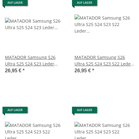
AUF LAGER
AUF LAGER
MATADOR Samsung S26
MATADOR Samsung S26
Ultra S25 S24 S23 Leder
Ultra S25 S24 S23 S22 Leder
Vertikaltasche Schwarz
Gürteltasche Braun
26,95 €
*
26,95 €
*
AUF LAGER
AUF LAGER