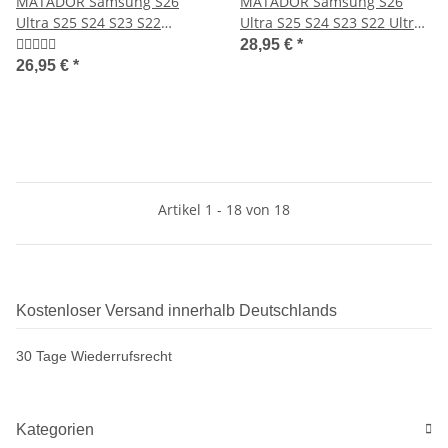
MATADOR Samsung S26
MATADOR Samsung S26
Ultra S25 S24 S23 S22
Ultra S25 S24 S23 S22 Ultra
Ledertasche Schwarz
Ledercase Braun
28,95 €
*
26,95 €
*
Artikel 1 - 18 von 18
Kostenloser Versand innerhalb Deutschlands
30 Tage Wiederrufsrecht
Kategorien