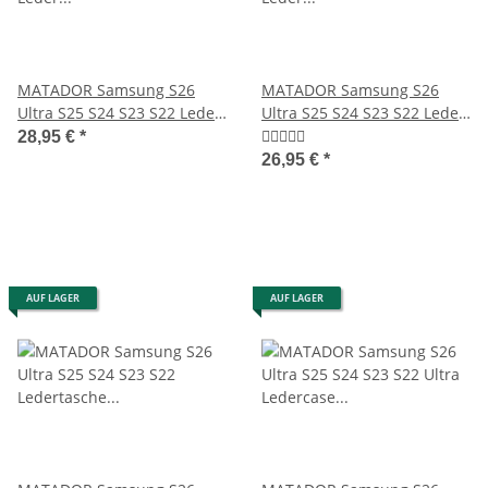
MATADOR Samsung S26
MATADOR Samsung S26
Ultra S25 S24 S23 S22 Leder
Ultra S25 S24 S23 S22 Leder
Gürteltasche Braun
Hülle Schwarz
28,95 €
*
26,95 €
*
AUF LAGER
AUF LAGER