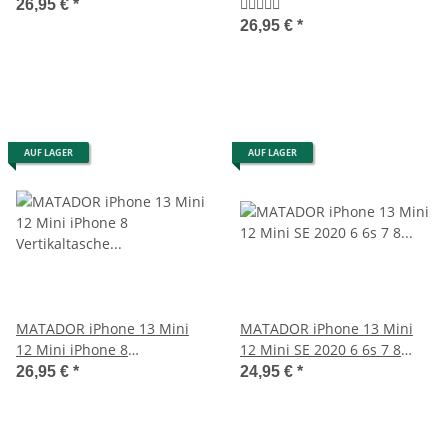
Handytasche Vintage Braun
Hülle Rost Braun
26,95 €
*
26,95 €
*
AUF LAGER
AUF LAGER
MATADOR iPhone 13 Mini
MATADOR iPhone 13 Mini
12 Mini iPhone 8
12 Mini SE 2020 6 6s 7 8
Vertikaltasche Leder
Lederhülle Braun
26,95 €
*
24,95 €
*
Schwarz