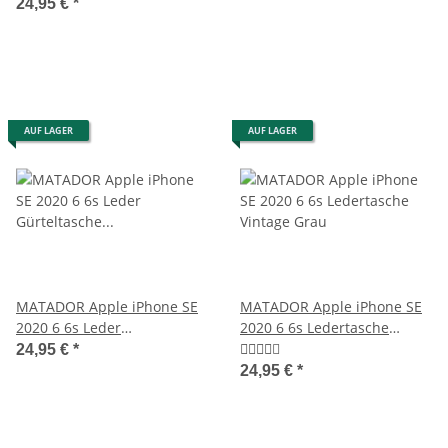
24,95 €
*
AUF LAGER
AUF LAGER
MATADOR Apple iPhone SE
MATADOR Apple iPhone SE
2020 6 6s Leder
2020 6 6s Ledertasche
Gürteltasche Vertikal
Vintage Grau
24,95 €
*
Schwarz
24,95 €
*