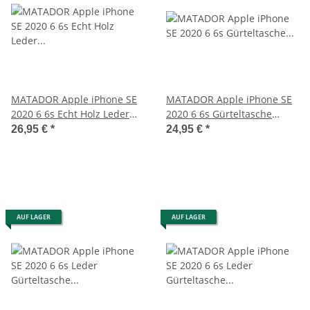
MATADOR Apple iPhone SE
MATADOR Apple iPhone SE
2020 6 6s Echt Holz Leder
2020 6 6s Gürteltasche
Handytasche Vertikal
Vertikal Schwarz
26,95 €
*
24,95 €
*
AUF LAGER
AUF LAGER