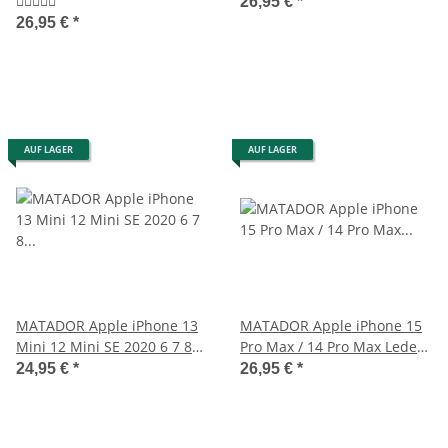
Quertasche Braun
Hell-Braun
26,95 €
*
26,95 €
*
AUF LAGER
AUF LAGER
MATADOR Apple iPhone 13
MATADOR Apple iPhone 15
Mini 12 Mini SE 2020 6 7 8
Pro Max / 14 Pro Max Leder-
Ledertasche Braun
Hülle-Etui Braun
24,95 €
*
26,95 €
*