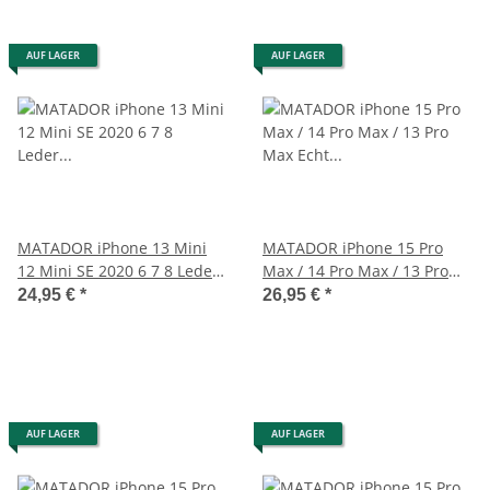
AUF LAGER
AUF LAGER
MATADOR iPhone 13 Mini
MATADOR iPhone 15 Pro
12 Mini SE 2020 6 7 8 Leder
Max / 14 Pro Max / 13 Pro
Handytasche Schwarz
Max Echt Leder
24,95 €
*
26,95 €
*
Gürteltasche
AUF LAGER
AUF LAGER