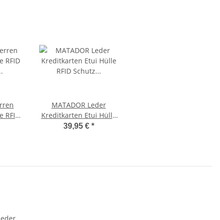
rren
MATADOR Leder
e RFID
Kreditkarten Etui Hülle
tage
RFID Schutz Vintage
39,95 €
*
Braun