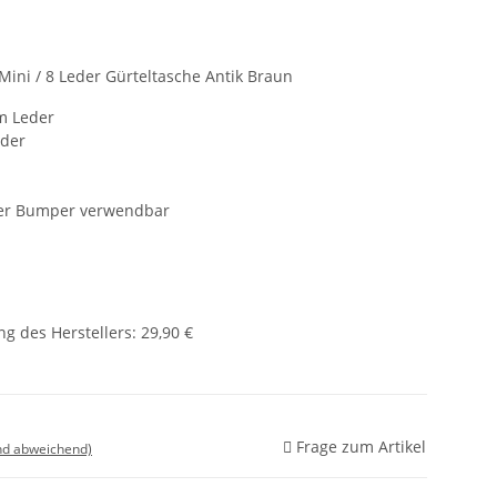
ini / 8 Leder Gürteltasche Antik Braun
m Leder
eder
der Bumper verwendbar
g des Herstellers
:
29,90 €
Frage zum Artikel
nd abweichend)