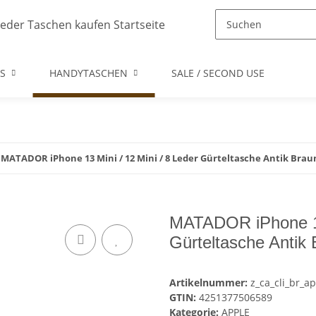
S
HANDYTASCHEN
SALE / SECOND USE
MATADOR iPhone 13 Mini / 12 Mini / 8 Leder Gürteltasche Antik Brau
MATADOR iPhone 13 
Gürteltasche Antik
Artikelnummer:
z_ca_cli_br_a
GTIN:
4251377506589
Kategorie:
APPLE