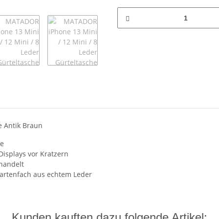
e Antik Braun
te
Displays vor Kratzern
handelt
Kartenfach aus echtem Leder
Kunden kauften dazu folgende Artikel: