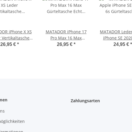
OR iPhone X XS
MATADOR iPhone 17
MATADOR Leder
 Vertikaltasche
Pro Max 16 Max
iPhone SE 2020
ltasche Vintage
Gürteltasche Echt
Gürteltasche Ve
26,95 €
*
26,95 €
*
24,95 €
*
Braun
Leder Braun
Braun
men
Zahlungsarten
uns
öglichkeiten
formationen