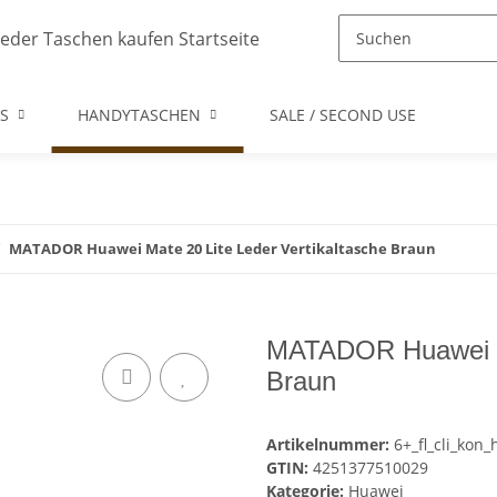
S
HANDYTASCHEN
SALE / SECOND USE
MATADOR Huawei Mate 20 Lite Leder Vertikaltasche Braun
MATADOR Huawei Ma
Braun
Artikelnummer:
6+_fl_cli_kon_
GTIN:
4251377510029
Kategorie:
Huawei