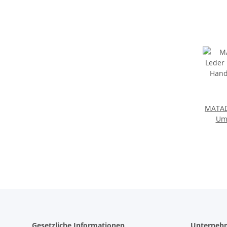
MATAD
Um
Han
Umh
Gesetzliche Informationen
Unterneh