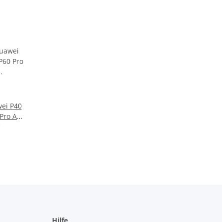
ei P40
Pro Art
asche
Hilfe