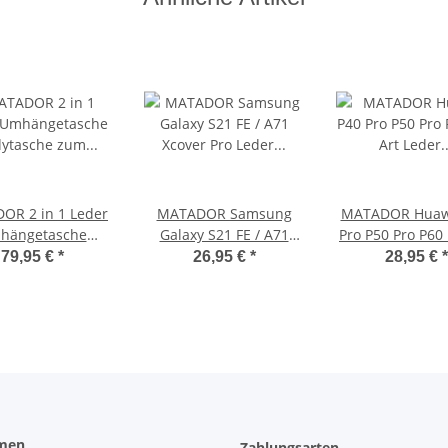
OR 2 in 1 Leder
MATADOR Samsung
MATADOR Huaw
hängetasche
Galaxy S21 FE / A71
Pro P50 Pro P60 
dytasche zum
Xcover Pro Leder
Leder Gürtelt
79,95 €
*
26,95 €
*
28,95 €
*
ängen Braun
Handytasche Braun
Braun
men
Zahlungsarten