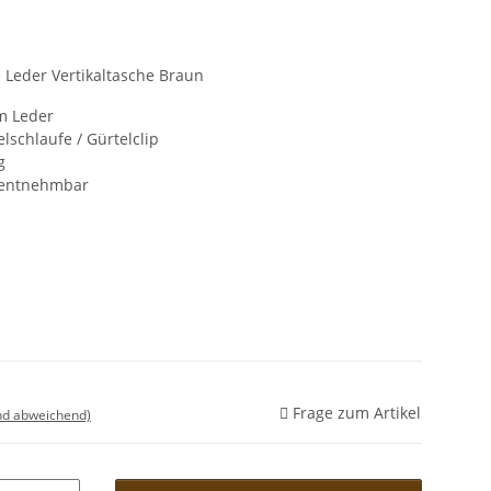
Leder Vertikaltasche Braun
m Leder
lschlaufe / Gürtelclip
g
t entnehmbar
Frage zum Artikel
nd abweichend)