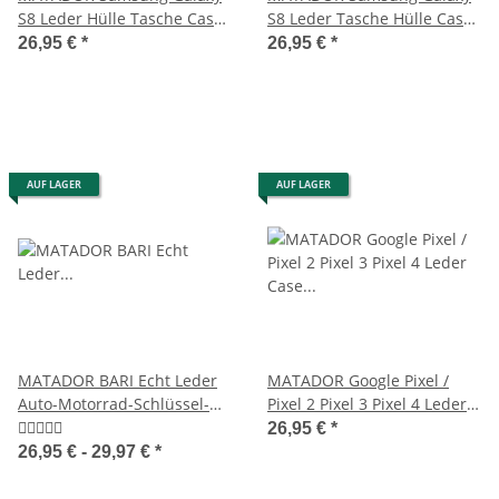
S8 Leder Hülle Tasche Case
S8 Leder Tasche Hülle Case
Etui Magnet Schwarz
Etui Schwarz
26,95 €
*
26,95 €
*
AUF LAGER
AUF LAGER
MATADOR BARI Echt Leder
MATADOR Google Pixel /
Auto-Motorrad-Schlüssel-
Pixel 2 Pixel 3 Pixel 4 Leder
Tasche-Etui
Case Etui Schwarz
26,95 €
*
26,95 € -
29,97 €
*