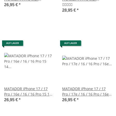
Ledercase Etui Schwarz
Lederschutz Etui Braun
26,95 €
*
28,95 €
*
AUF LAGER
AUF LAGER
MATADOR iPhone 17 / 17
MATADOR iPhone 17 / 17
Pro / 16e / 16 / 16 Pro 15 14
Pro / 17e / 16 / 16 Pro / 16e
Leder-Etui Braun
Leder Etui Schwarz
26,95 €
*
26,95 €
*