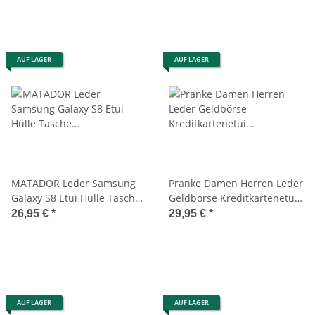
AUF LAGER
AUF LAGER
MATADOR Leder Samsung
Pranke Damen Herren Leder
Galaxy S8 Etui Hülle Tasche
Geldbörse Kreditkartenetui
Case Schwarz
Karten-Visitenkarten-Etui
26,95 €
*
29,95 €
*
AUF LAGER
AUF LAGER