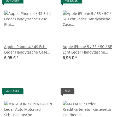
AUF LAGER
AUF LAGER
Apple iPhone 4 / 4S Echt
Apple iPhone 5 / 5S / 5C / SE
Leder Handytasche Case
Echt Leder Handytasche
Etui Hülle Pink
Case Etui Rot
6,95 €
*
6,95 €
*
AUF LAGER
NEU