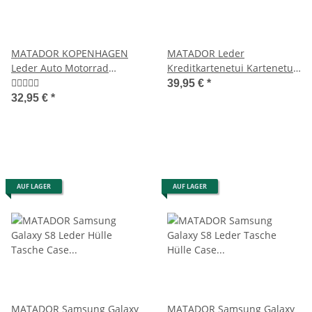
MATADOR KOPENHAGEN
MATADOR Leder
Leder Auto Motorrad
Kreditkartenetui Kartenetui
Schlüsseltasche
Geldbörse RFID Vintage
39,95 €
*
32,95 €
*
AUF LAGER
AUF LAGER
MATADOR Samsung Galaxy
MATADOR Samsung Galaxy