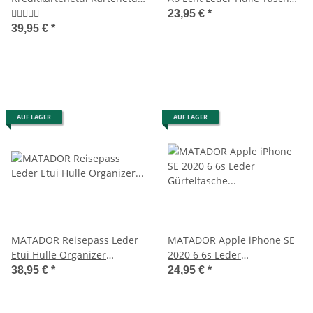
Magic Wallet RFID
Case Etui Braun
23,95 €
*
39,95 €
*
AUF LAGER
AUF LAGER
MATADOR Reisepass Leder
MATADOR Apple iPhone SE
Etui Hülle Organizer
2020 6 6s Leder
Reisepasshülle 2 Farben
Gürteltasche Quer Braun
38,95 €
*
24,95 €
*