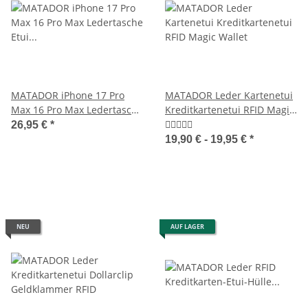
MATADOR iPhone 17 Pro
MATADOR Leder Kartenetui
Max 16 Pro Max Ledertasche
Kreditkartenetui RFID Magic
Etui Schwarz
Wallet
26,95 €
*
19,90 € -
19,95 €
*
NEU
AUF LAGER