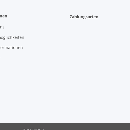
men
Zahlungsarten
uns
öglichkeiten
formationen
r