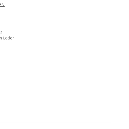
EN
tz
m Leder