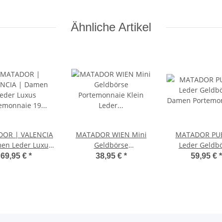
Ähnliche Artikel
OR | VALENCIA
MATADOR WIEN Mini
MATADOR PU
en Leder Luxus
Geldbörse
Leder Geldb
temonnaie 19
Portemonnaie Klein
Damen Portem
69,95 €
*
38,95 €
*
59,95 €
*
Farben
Leder RFID TüV
Handyfach 6 F