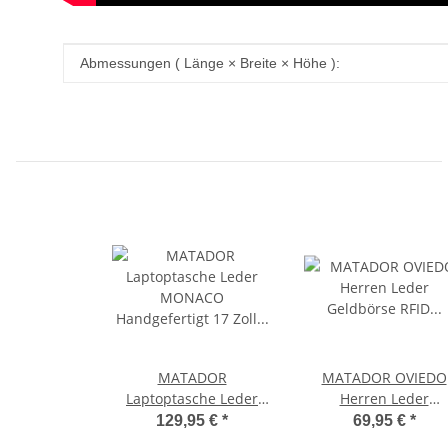
Produkteigenschaft
Wert
Abmessungen ( Länge × Breite × Höhe ):
MATADOR
MATADOR OVIEDO
Laptoptasche Leder
Herren Leder
MONACO
Geldbörse RFID
129,95 €
*
69,95 €
*
Handgefertigt 17 Zoll
Brieftasche Querfor