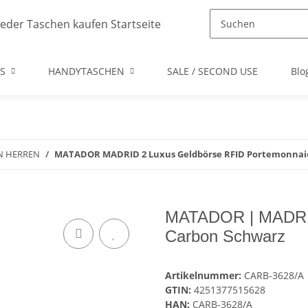
S
HANDYTASCHEN
SALE / SECOND USE
Blo
N HERREN
MATADOR MADRID 2 Luxus Geldbörse RFID Portemonna
MATADOR | MADRID
Carbon Schwarz
Artikelnummer:
CARB-3628/A
GTIN:
4251377515628
HAN:
CARB-3628/A