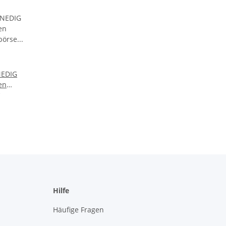
EDIG
en
gbörse
ben
Hilfe
Häufige Fragen