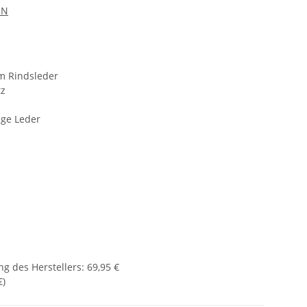
EN
m Rindsleder
tz
age Leder
g des Herstellers
:
69,95 €
€
)