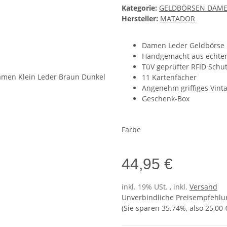
Kategorie:
GELDBÖRSEN DAM
Hersteller:
MATADOR
Damen Leder Geldbörse
Handgemacht aus echte
TüV geprüfter RFID Schu
11 Kartenfächer
Angenehm griffiges Vint
Geschenk-Box
Farbe
44,95 €
inkl. 19% USt. , inkl.
Versand
Unverbindliche Preisempfehlun
(Sie sparen
35.74%
, also
25,00 