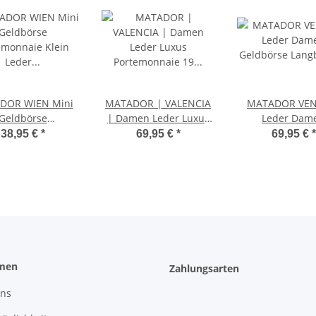
DOR WIEN Mini
MATADOR | VALENCIA
MATADOR VEN
Geldbörse
| Damen Leder Luxus
Leder Dam
emonnaie Klein
Portemonnaie 19
Geldbörse Lan
38,95 €
*
69,95 €
*
69,95 €
*
der RFID TüV
Farben
RFID 18 Far
men
Zahlungsarten
uns