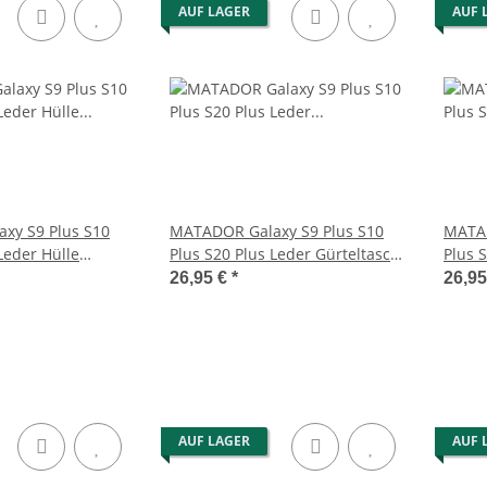
AUF LAGER
AUF 
ht Leder
MATADOR BRISBANE Echt Leder
MATADOR BR
Klett 6.9
Luxus Universal Handy-Tasche
Handy Gürte
6.9 Zoll
46,95 €
*
3
xy S9 Plus S10
MATADOR Galaxy S9 Plus S10
MATAD
Leder Hülle
Plus S20 Plus Leder Gürteltasche
Plus 
Schwarz
Schwa
26,95 €
*
26,9
AUF LAGER
AUF 