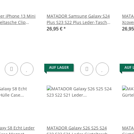
r iPhone 13 Mini
MATADOR Samsung Galaxy S24
MATA
eltasche Clip
Plus S23 S22 Plus Leder-Tasche
Xcove
Schwarz
Schwa
26,95 €
*
26,9
AUF LAGER
AUF 
xy S8 Echt Leder
MATADOR Galaxy S26 S25 S24
MATAD