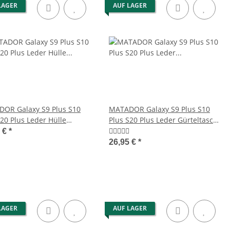
LAGER
AUF LAGER
ISBANE Universal
MATADOR JAKARTA Leder
ltasche Leder 6.1
Umhängetasche Herren
Zoll
Schultertasche
7,95 €
*
78,90 €
*
OR Galaxy S9 Plus S10
MATADOR Galaxy S9 Plus S10
S20 Plus Leder Hülle
Plus S20 Plus Leder Gürteltasche
rz
Braun
5 €
*
26,95 €
*
LAGER
AUF LAGER