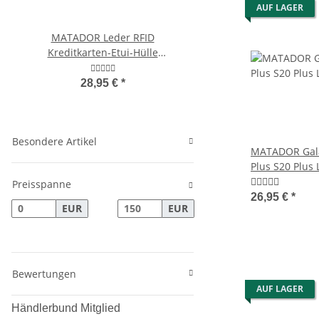
AUF LAGER
MATADOR Leder RFID
MATADOR BRISBANE Ec
Kreditkarten-Etui-Hülle
Universal Gürteltasche 
Kartenetui 3 Farben
Zoll
28,95 €
*
36,95 €
*
Besondere Artikel
MATADOR Gala
Plus S20 Plus 
Schwarz
Preisspanne
26,95 €
*
EUR
EUR
Bewertungen
AUF LAGER
Händlerbund Mitglied