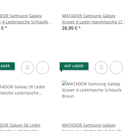
DOR Samsung Galaxy
MATADOR Samsung Galaxy
r 4 Ledertasche Schlaufe
Xcover 4 Leder Handytasche Clip
rz
Braun
5 €
*
26,95 €
*
LAGER
AUF LAGER
OR Galaxy S8 Leder
MATADOR Samsung Galaxy