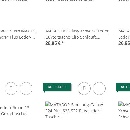
ne 15 Pro Max 15
MATADOR Galaxy Xcover 4 Leder
MATA
x 14 Plus Leder-
Gürteltasche Clip Schlaufe
Leder
Schwarz
Clip 
26,95 €
*
26,9
AUF LAGER
AUF 