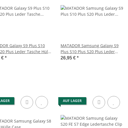
OR Galaxy S9 Plus S10
MATADOR Samsung Galaxy S9
S20 Plus Leder Tasche Hülle
Plus S10 Plus S20 Plus Leder
n
Hülle Braun
5 €
*
26,95 €
*
LAGER
AUF LAGER