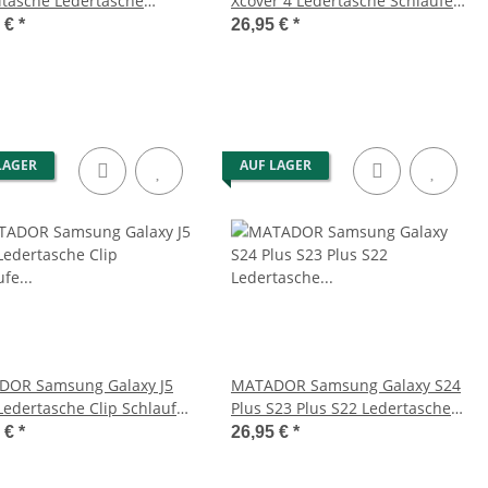
ltasche Ledertasche
Xcover 4 Ledertasche Schlaufe
ufe Braun
Braun
5 €
*
26,95 €
*
LAGER
AUF LAGER
OR Samsung Galaxy J5
MATADOR Samsung Galaxy S24
Ledertasche Clip Schlaufe
Plus S23 Plus S22 Ledertasche
n
Braun
5 €
*
26,95 €
*