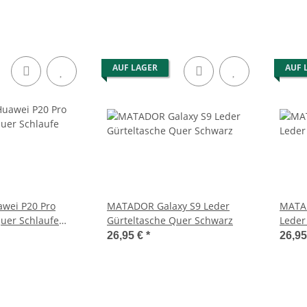
AUF LAGER
AUF 
wei P20 Pro
MATADOR Galaxy S9 Leder
MATA
uer Schlaufe
Gürteltasche Quer Schwarz
Leder
Schwa
26,95 €
*
26,9