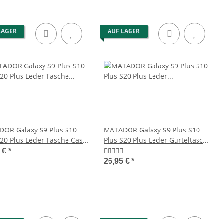
LAGER
AUF LAGER
OR Galaxy S9 Plus S10
MATADOR Galaxy S9 Plus S10
S20 Plus Leder Tasche Case
Plus S20 Plus Leder Gürteltasche
n
Schwarz
5 €
*
26,95 €
*