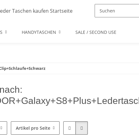
S
HANDYTASCHEN
SALE / SECOND USE
lip+Schlaufe+Schwarz
nach:
OR+Galaxy+S8+Plus+Ledertasch
Artikel pro Seite