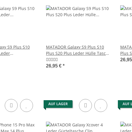
xy S9 Plus S10
MATADOR Galaxy S9 Plus S10
MATAD
Leder
Plus S20 Plus Leder Hülle Tasche
Plus 
Braun
Braun
Brau
26,9
26,95 €
*
AUF LAGER
AUF 