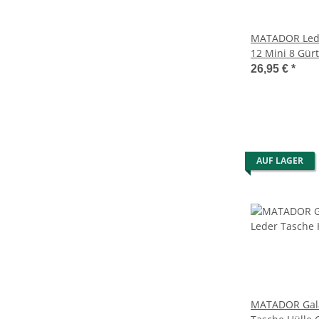
MATADOR Lede
12 Mini 8 Gürt
Schwarz
26,95 €
*
AUF LAGER
MATADOR Gala