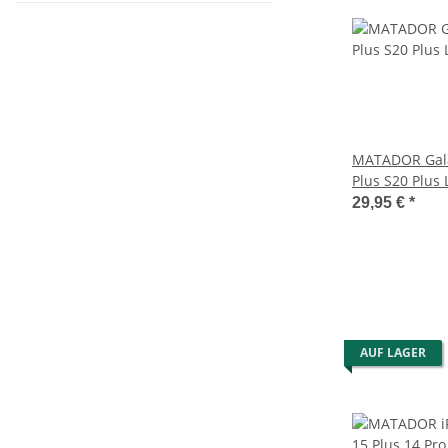
MATADOR Gala
Plus S20 Plus 
Handytasche 
29,95 €
*
AUF LAGER