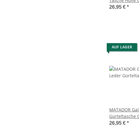
Tasche Hülle 
Schlaufe
26,95 €
*
AUF LAGER
MATADOR Gala
Gürteltasche 
26,95 €
*