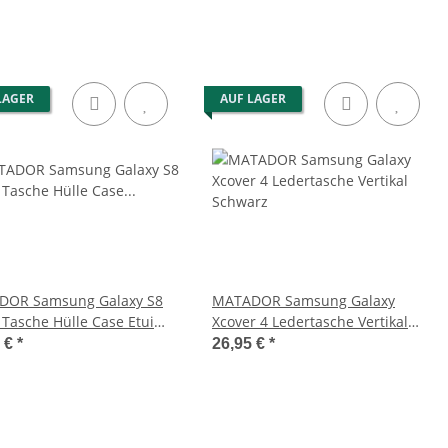
LAGER
AUF LAGER
DOR Samsung Galaxy S8
MATADOR Samsung Galaxy
 Tasche Hülle Case Etui
Xcover 4 Ledertasche Vertikal
rz
Schwarz
5 €
*
26,95 €
*