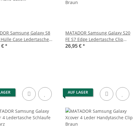
DOR Samsung Galaxy S8
MATADOR Samsung Galaxy S20
 Hülle Case Ledertasche
FE S7 Edge Ledertasche Clip
Braun
Braun
5 €
*
26,95 €
*
LAGER
AUF LAGER