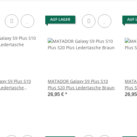
AUF LAGER
AUF 
xy S9 Plus S10
MATADOR Galaxy S9 Plus S10
MATAD
 Ledertasche
Plus S20 Plus Ledertasche Braun
Plus 
Brau
26,95 €
*
26,9