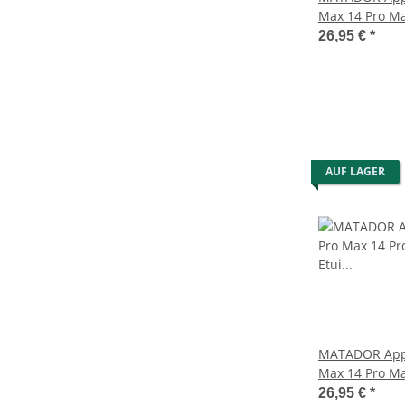
Max 14 Pro Ma
Tasche Braun
26,95 €
*
AUF LAGER
MATADOR Appl
Max 14 Pro Ma
Schwarz
26,95 €
*