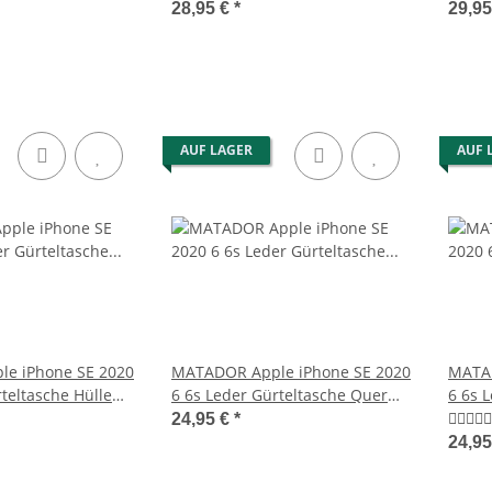
28,95 €
*
29,9
AUF LAGER
AUF 
e iPhone SE 2020
MATADOR Apple iPhone SE 2020
MATAD
teltasche Hülle
6 6s Leder Gürteltasche Quer
6 6s 
Braun
Brau
24,95 €
*
24,9