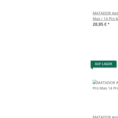
MATADOR Appl
Max / 14 Pro 
Schwarz
28,95 €
*
AUF LAGER
MATADOR Appl