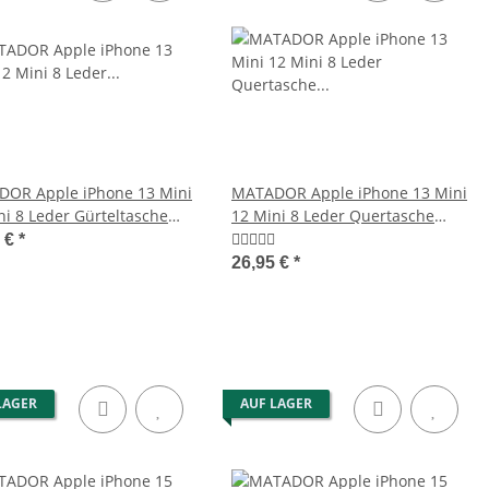
SBANE Echt Leder
MATADOR Leder Umhängetasche
teltasche Klett 6.9
13 Zoll Tablettasche 2 Farben
Zoll
6,95 €
*
119,95 €
*
OR Apple iPhone 13 Mini
MATADOR Apple iPhone 13 Mini
ni 8 Leder Gürteltasche
12 Mini 8 Leder Quertasche
Braun
Braun
5 €
*
26,95 €
*
LAGER
AUF LAGER