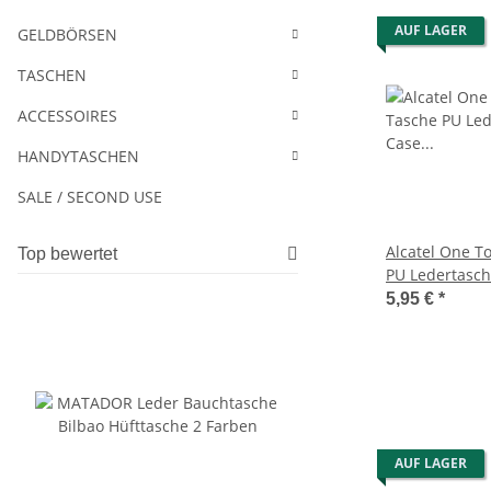
AUF LAGER
GELDBÖRSEN
TASCHEN
ACCESSOIRES
HANDYTASCHEN
SALE / SECOND USE
Alcatel One T
Top bewertet
PU Ledertasc
Schwarz
5,95 €
*
AUF LAGER