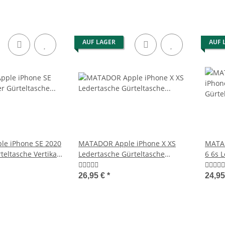
AUF LAGER
AUF 
e iPhone SE 2020
MATADOR Apple iPhone X XS
MATAD
teltasche Vertikal
Ledertasche Gürteltasche
6 6s 
Vintage Braun
Schwa
26,95 €
*
24,9