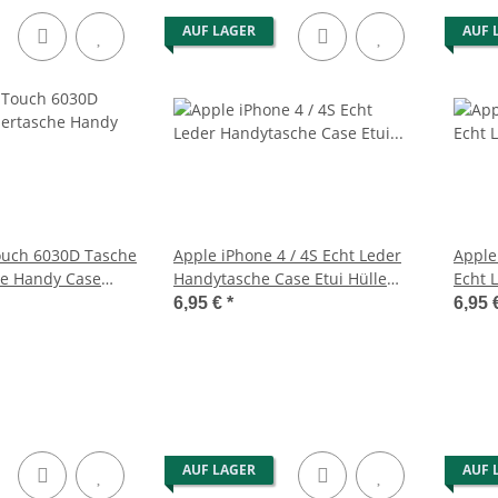
AUF LAGER
AUF 
ouch 6030D Tasche
Apple iPhone 4 / 4S Echt Leder
Apple 
he Handy Case
Handytasche Case Etui Hülle
Echt 
Pink
Etui R
6,95 €
*
6,95 
AUF LAGER
AUF 