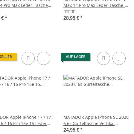
4 Pro Max Leder-Tasche
Max 14 Pro Max Leder-Tasche-
rz
Etui Braun
5 €
*
28,95 €
*
SELLER
AUF LAGER
OR Apple iPhone 17 / 17
MATADOR Apple iPhone SE 2020
16 / 16 Pro 16e 15 Leder
6 6s Gürteltasche Vertikal
Braun
Schwarz
24,95 €
*