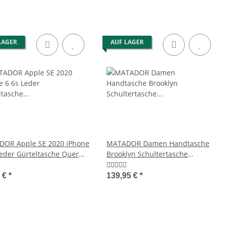
LAGER
AUF LAGER
OR Apple SE 2020 iPhone
MATADOR Damen Handtasche
Leder Gürteltasche Quer
Brooklyn Schultertasche
rz
Henkeltasche Braun
5 €
*
139,95 €
*