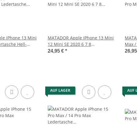
e iPhone 13 Mini
MATADOR Apple iPhone 13 Mini
MATAD
rtasche Hell-
12 Mini SE 2020 6 7 8
Max /
Ledertasche Braun
Etui 
24,95 €
*
26,9
AUF LAGER
AUF 