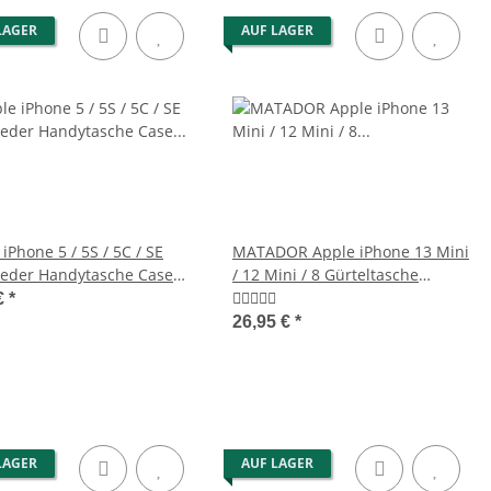
LAGER
AUF LAGER
iPhone 5 / 5S / 5C / SE
MATADOR Apple iPhone 13 Mini
Leder Handytasche Case
/ 12 Mini / 8 Gürteltasche
ot
Schwarz
€
*
26,95 €
*
LAGER
AUF LAGER