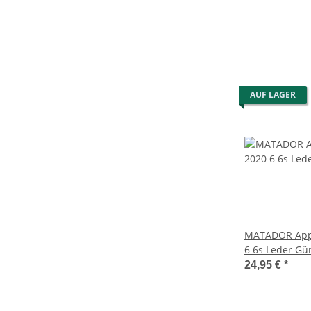
AUF LAGER
MATADOR Appl
6 6s Leder Gür
Braun
24,95 €
*