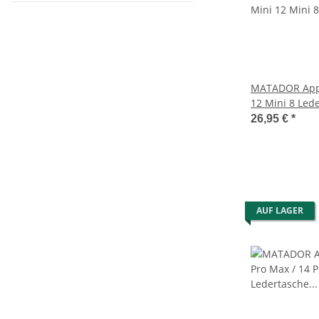
MATADOR Appl
12 Mini 8 Lede
Braun
26,95 €
*
AUF LAGER