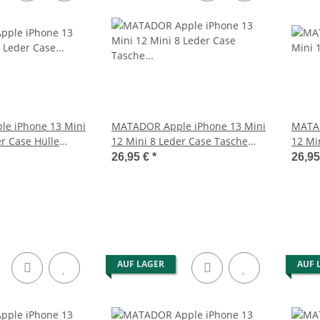
llner-Set
MATADOR Leder Schultertasche
MATADOR BRI
rse mit
Brusttasche mit Handyfach
Universal Gür
79,95 €
*
3
e iPhone 13 Mini
MATADOR Apple iPhone 13 Mini
MATAD
er Case Hülle
12 Mini 8 Leder Case Tasche
12 Mi
Braun
Clip 
26,95 €
*
26,9
AUF LAGER
AUF 