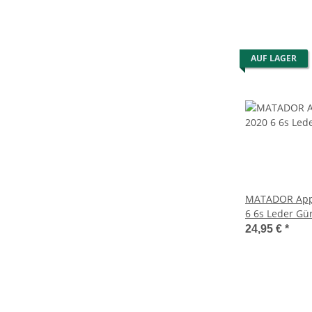
AUF LAGER
MATADOR Appl
6 6s Leder Gür
Schwarz
24,95 €
*