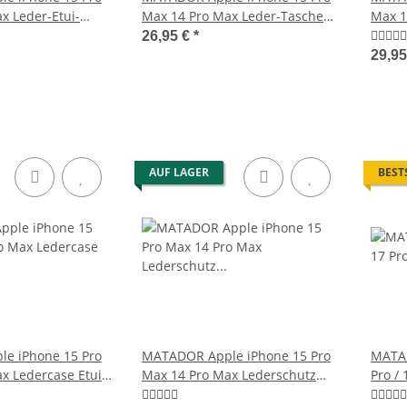
x Leder-Etui-
Max 14 Pro Max Leder-Tasche
Max 1
Schwarz
Schwa
26,95 €
*
29,9
AUF LAGER
BEST
e iPhone 15 Pro
MATADOR Apple iPhone 15 Pro
MATAD
x Ledercase Etui
Max 14 Pro Max Lederschutz
Pro / 
Etui Braun
Case 