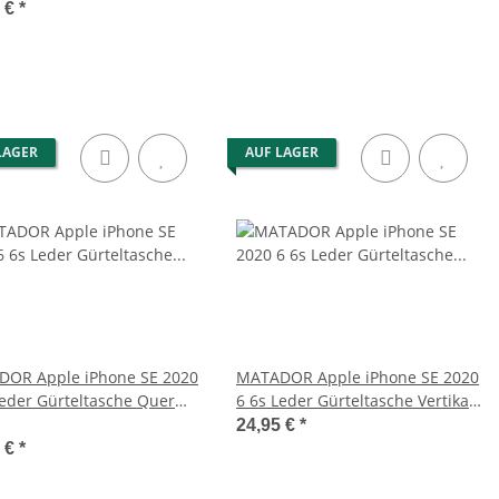
5 €
*
LAGER
AUF LAGER
OR Apple iPhone SE 2020
MATADOR Apple iPhone SE 2020
Leder Gürteltasche Quer
6 6s Leder Gürteltasche Vertikal
n
Braun
24,95 €
*
5 €
*