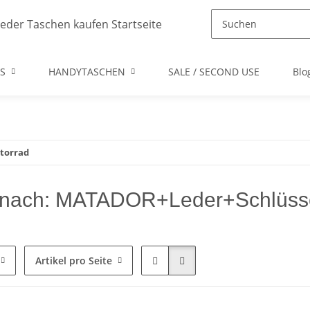
S
HANDYTASCHEN
SALE / SECOND USE
Blo
torrad
nach: MATADOR+Leder+Schlüsse
Artikel pro Seite