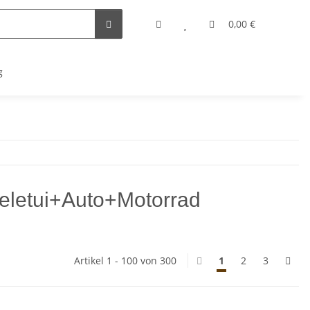
0,00 €
g
letui+Auto+Motorrad
Artikel 1 - 100 von 300
1
2
3