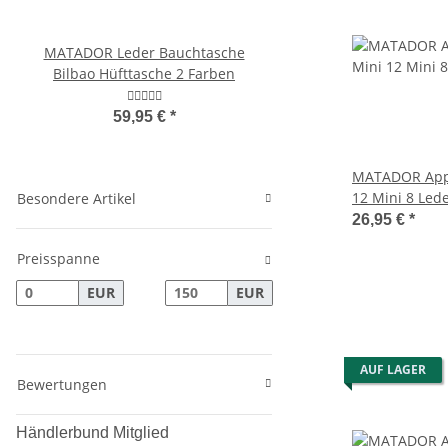
MATADOR Leder Bauchtasche
MATADOR VICIO Profi-Ke
Bilbao Hüfttasche 2 Farben
Leder Kellner Geldbö
Kette
59,95 €
*
99,95 €
*
MATADOR Appl
12 Mini 8 Led
Besondere Artikel
Schwarz
26,95 €
*
Preisspanne
EUR
EUR
AUF LAGER
Bewertungen
Händlerbund Mitglied