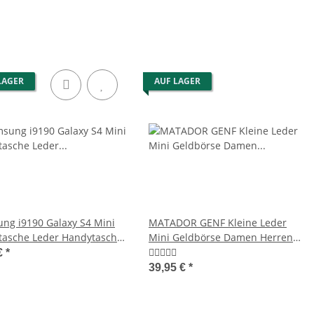
LAGER
AUF LAGER
ng i9190 Galaxy S4 Mini
MATADOR GENF Kleine Leder
tasche Leder Handytasche
Mini Geldbörse Damen Herren
Rot
TüV RFID
€
*
39,95 €
*