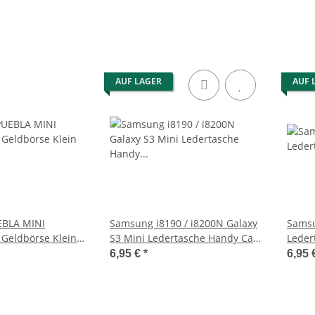
AUF LAGER
AUF 
BLA MINI
Samsung i8190 / i8200N Galaxy
Samsu
Geldbörse Klein
S3 Mini Ledertasche Handy Case
Leder
Pink
Case 
6,95 €
*
6,95 