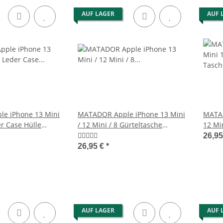
AUF LAGER
AUF 
e iPhone 13 Mini
MATADOR Apple iPhone 13 Mini
MATAD
er Case Hülle
/ 12 Mini / 8 Gürteltasche
12 Mi
Schwarz
Brau
26,9
26,95 €
*
AUF LAGER
AUF 