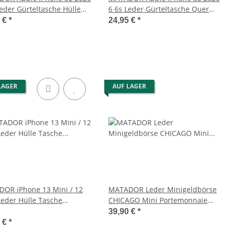
Leder Gürteltasche Hülle
6 6s Leder Gürteltasche Quer
n
Braun
5 €
*
24,95 €
*
LAGER
AUF LAGER
OR iPhone 13 Mini / 12
MATADOR Leder Minigeldbörse
Leder Hülle Tasche
CHICAGO Mini Portemonnaie
rz
RFID
39,90 €
*
5 €
*