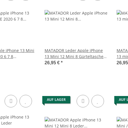
laxy J5
MATADOR PALERMO Kleine
MATADOR Led
he Konjak
Leder Umhängetasche Damen
Brusttasch
Herren
58,90 €
*
7
e iPhone 13 Mini
MATADOR Leder Apple iPhone
MATAD
0 6 7 8
13 Mini 12 Mini 8 Gürteltasche
13 mi
Braun
Braun
Schwa
26,95 €
*
26,9
AUF LAGER
AUF 