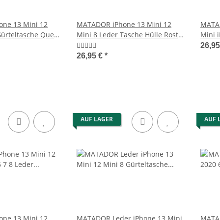
ne 13 Mini 12
MATADOR iPhone 13 Mini 12
MATAD
Gürteltasche Quer
Mini 8 Leder Tasche Hülle Rost
Mini 
Braun
Leder
26,9
26,95 €
*
AUF LAGER
AUF 
ne 13 Mini 12
MATADOR Leder iPhone 13 Mini
MATAD