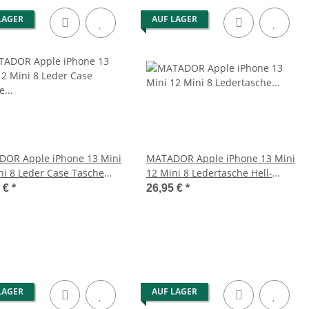
LAGER
AUF LAGER
OR Apple iPhone 13 Mini
MATADOR Apple iPhone 13 Mini
ni 8 Leder Case Tasche
12 Mini 8 Ledertasche Hell-
n
Braun
5 €
*
26,95 €
*
LAGER
AUF LAGER