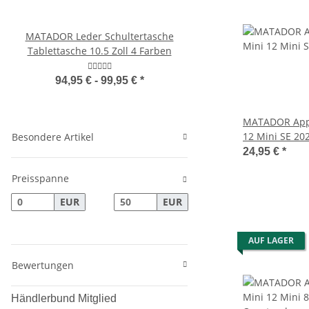
MATADOR Leder Schultertasche
MATADOR Samsung Ga
Tablettasche 10.5 Zoll 4 Farben
2016 Leder Gürteltasc
Braun
94,95 € -
99,95 €
*
23,95 €
*
MATADOR Appl
12 Mini SE 202
Besondere Artikel
Ledertasche 
24,95 €
*
Preisspanne
EUR
EUR
AUF LAGER
Bewertungen
Händlerbund Mitglied