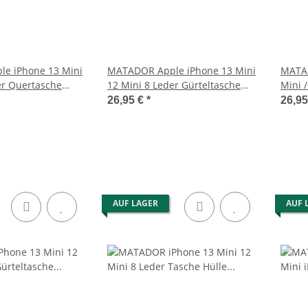
e iPhone 13 Mini
MATADOR Apple iPhone 13 Mini
MATAD
er Quertasche
12 Mini 8 Leder Gürteltasche
Mini 
Clip Braun
Antik
26,95 €
*
26,9
AUF LAGER
AUF 