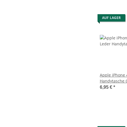
AUF LAGER
Apple iPhone 4
Handytasche C
Pink
6,95 €
*