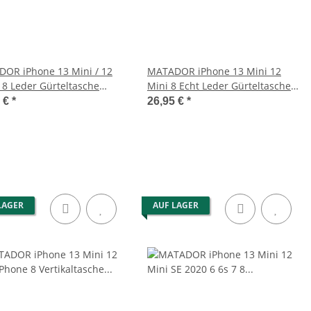
OR iPhone 13 Mini / 12
MATADOR iPhone 13 Mini 12
/ 8 Leder Gürteltasche
Mini 8 Echt Leder Gürteltasche
 Braun
Braun
5 €
*
26,95 €
*
LAGER
AUF LAGER