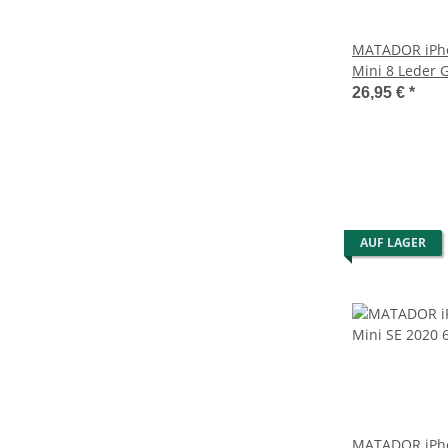
MATADOR iPho
Mini 8 Leder 
Schwarz
26,95 €
*
AUF LAGER
MATADOR iPho