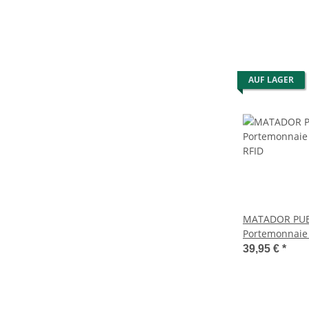
AUF LAGER
MATADOR PUE
Portemonnaie 
RFID
39,95 €
*