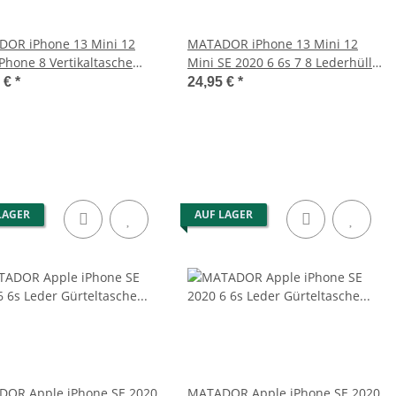
OR iPhone 13 Mini 12
MATADOR iPhone 13 Mini 12
iPhone 8 Vertikaltasche
Mini SE 2020 6 6s 7 8 Lederhülle
 Schwarz
Braun
5 €
*
24,95 €
*
LAGER
AUF LAGER
OR Apple iPhone SE 2020
MATADOR Apple iPhone SE 2020