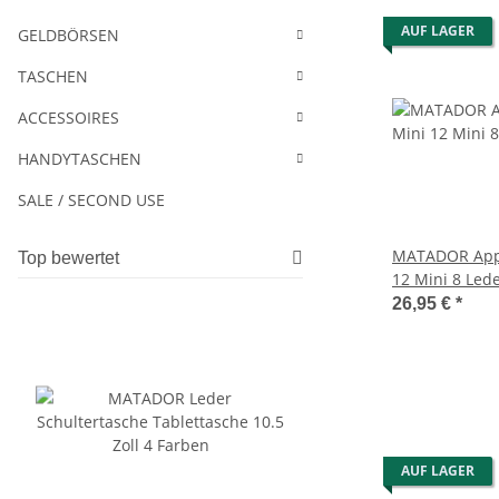
AUF LAGER
GELDBÖRSEN
TASCHEN
ACCESSOIRES
HANDYTASCHEN
SALE / SECOND USE
MATADOR Appl
Top bewertet
12 Mini 8 Led
Schwarz
26,95 €
*
AUF LAGER