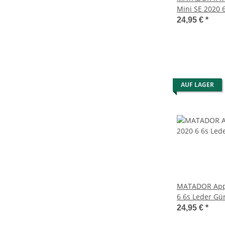
Mini SE 2020 6
Handytasche 
24,95 €
*
AUF LAGER
MATADOR Appl
6 6s Leder Gür
Braun
24,95 €
*