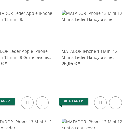
er Schultertasche
MATADOR BRISBANE Universal
e mit Handyfach
Handy Gürteltasche Leder 6.1
Zoll
9,95 €
*
37,95 €
*
OR Leder Apple iPhone
MATADOR iPhone 13 Mini 12
ni 12 mini 8 Gürteltasche
Mini 8 Leder Handytasche
rz
Vintage Braun
5 €
*
26,95 €
*
LAGER
AUF LAGER