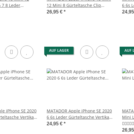
 7 8 Leder
12 Mini 8 Gürteltasche Clip
6 6s 
Schwarz
Schwarz
Brau
26,95 €
*
24,9
AUF LAGER
AUF 
e iPhone SE 2020
MATADOR Apple iPhone SE 2020
MATAD
teltasche Vertikal
6 6s Leder Gürteltasche Vertikal
Mini 
Schwarz
Schwa
24,95 €
*
26,9