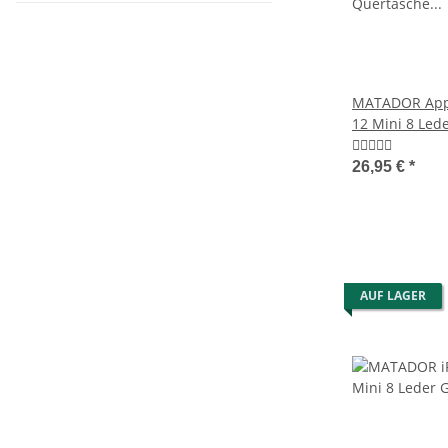
MATADOR Appl
12 Mini 8 Led
Braun
26,95 €
*
AUF LAGER