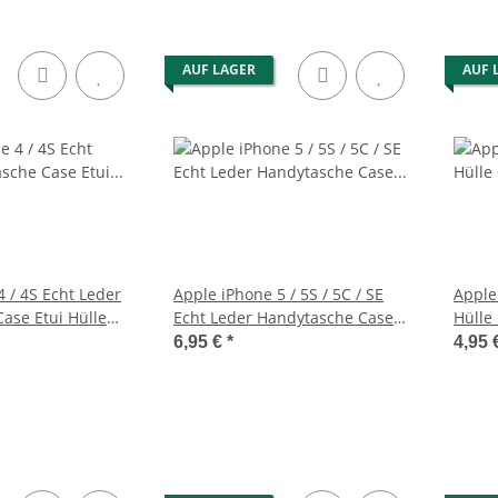
AUF LAGER
AUF 
 / 4S Echt Leder
Apple iPhone 5 / 5S / 5C / SE
Apple
ase Etui Hülle
Echt Leder Handytasche Case
Hülle
Etui Rot
Schwa
6,95 €
*
4,95 