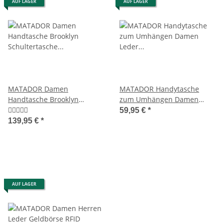
AUF LAGER
AUF LAGER
MATADOR Damen
MATADOR Handytasche
Handtasche Brooklyn
zum Umhängen Damen
Schultertasche
Leder Handtasche Schwarz
59,95 €
*
Henkeltasche Braun
139,95 €
*
AUF LAGER