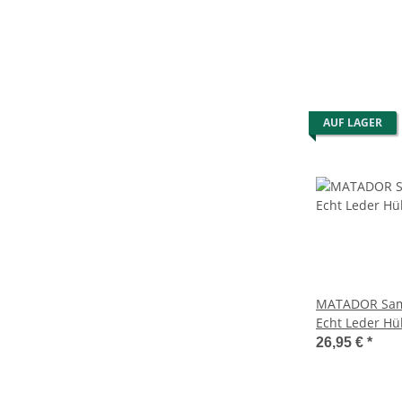
AUF LAGER
MATADOR Sam
Echt Leder Hü
Magnet Braun
26,95 €
*