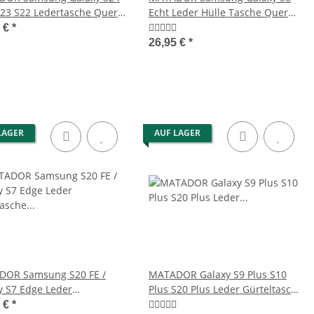
S23 S22 Ledertasche Quer
Echt Leder Hülle Tasche Quer
n
Braun
5 €
*
26,95 €
*
LAGER
AUF LAGER
OR Samsung S20 FE /
MATADOR Galaxy S9 Plus S10
y S7 Edge Leder
Plus S20 Plus Leder Gürteltasche
asche Braun
Braun
5 €
*