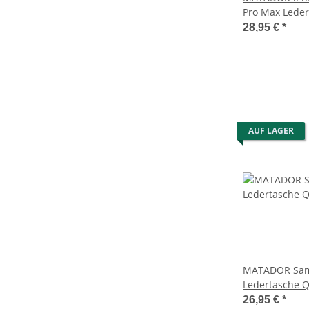
Pro Max Leder
Braun
28,95 €
*
AUF LAGER
MATADOR Sam
Ledertasche 
26,95 €
*