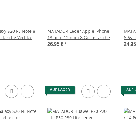
xy S20 FE Note 8
MATADOR Leder Apple iPhone
MATAD
eltasche Vertikal
13 mini 12 mini 8 Gürteltasche
6 6s 
Schwarz
Brau
26,95 €
*
24,9
AUF LAGER
AUF 