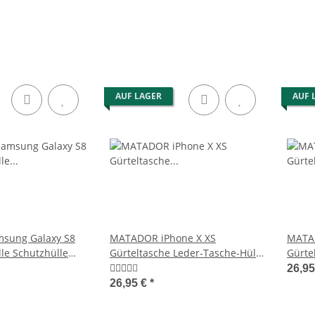
AUF LAGER
AUF 
sung Galaxy S8
MATADOR iPhone X XS
MATAD
lle Schutzhülle
Gürteltasche Leder-Tasche-Hülle
Gürte
Hellbraun
26,9
26,95 €
*