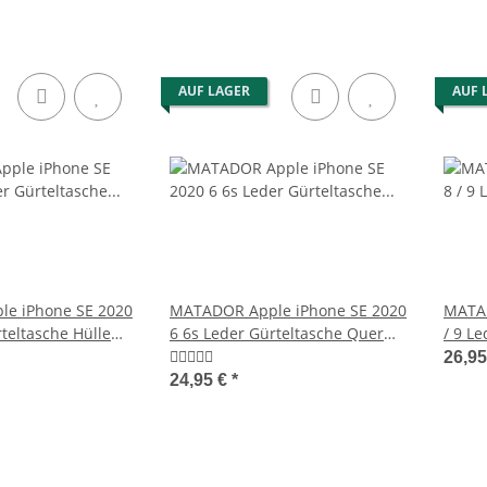
AUF LAGER
AUF 
e iPhone SE 2020
MATADOR Apple iPhone SE 2020
MATAD
teltasche Hülle
6 6s Leder Gürteltasche Quer
/ 9 L
Braun
Gürte
26,9
24,95 €
*