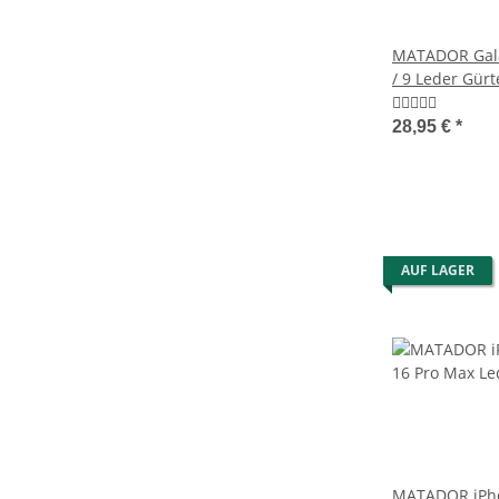
MATADOR Gala
/ 9 Leder Gürt
Quertasche B
28,95 €
*
AUF LAGER
MATADOR iPho