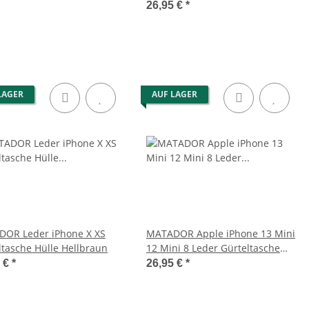
26,95 €
*
LAGER
AUF LAGER
OR Leder iPhone X XS
MATADOR Apple iPhone 13 Mini
ltasche Hülle Hellbraun
12 Mini 8 Leder Gürteltasche
Clip Braun
5 €
*
26,95 €
*