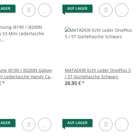
LAGER
AUF LAGER
ng i8190 / i8200N Galaxy
MATADOR Echt Leder OnePlus 5
ni Ledertasche Handy Case
/ 5T Gürteltasche Schwarz
€
*
26,95 €
*
LAGER
AUF LAGER