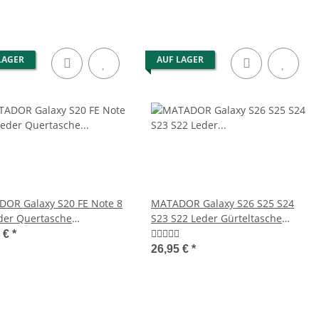
LAGER
AUF LAGER
OR Galaxy S20 FE Note 8
MATADOR Galaxy S26 S25 S24
eder Quertasche
S23 S22 Leder Gürteltasche
ltasche Braun
Schwarz
5 €
*
26,95 €
*