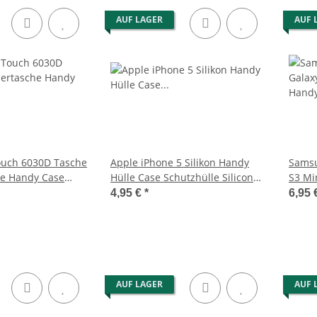
AUF LAGER
AUF 
ouch 6030D Tasche
Apple iPhone 5 Silikon Handy
Samsu
he Handy Case
Hülle Case Schutzhülle Silicon
S3 Mi
Schwarz
Pink
4,95 €
*
6,95 
AUF LAGER
AUF 