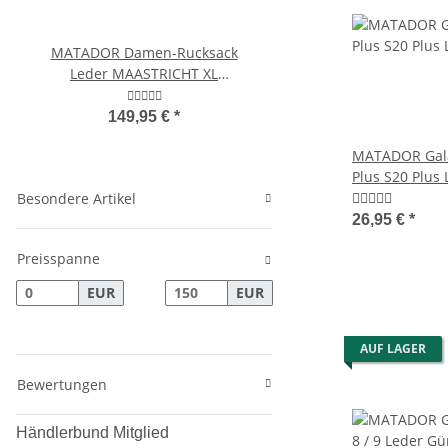
MATADOR Damen-Rucksack
MATADOR Kleine L
Leder MAASTRICHT XL
Umhängetasche Dame
Tagesrucksack
Retro Klassisc
149,95 €
*
69,95 €
*
MATADOR Gala
Plus S20 Plus
Schwarz
Besondere Artikel
26,95 €
*
Preisspanne
EUR
EUR
AUF LAGER
Bewertungen
Händlerbund Mitglied