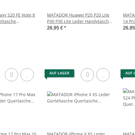
xy S20 FE Note 8
MATADOR Huawei P20 P20 Lite
MATAD
eltasche
P30 P30 Lite Leder Handytasche
14 Pr
raun
Schwarz
Leder
26,95 €
*
26,9
AUF LAGER
AUF 
ne 17 Pro Max 16
MATADOR iPhone X XS Leder
MATA