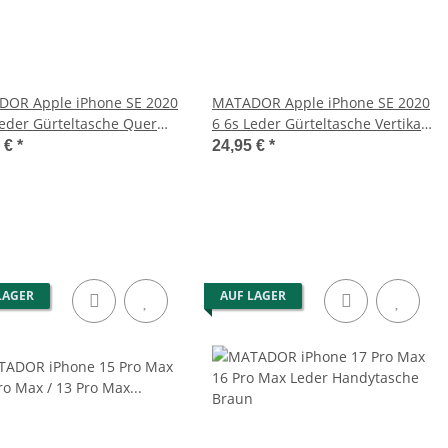
OR Apple iPhone SE 2020
MATADOR Apple iPhone SE 2020
Leder Gürteltasche Quer
6 6s Leder Gürteltasche Vertikal
n
Schwarz
5 €
*
24,95 €
*
LAGER
AUF LAGER