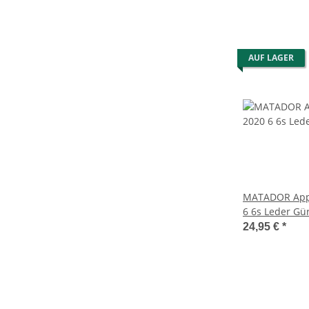
AUF LAGER
MATADOR Appl
6 6s Leder Gür
Braun
24,95 €
*