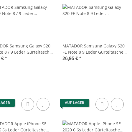
ALERMO Kleine
MATADOR BRISBANE Echt Leder
ngetasche Damen
Luxus Universal Handy-Tasche
Herren
6.9 Zoll
8,90 €
*
46,95 €
*
DOR Samsung Galaxy S20
MATADOR Samsung Galaxy S20
te 8 / 9 Leder Gürteltasche
FE Note 8 9 Leder Gürteltasche
rz
Schwarz
5 €
*
26,95 €
*
LAGER
AUF LAGER