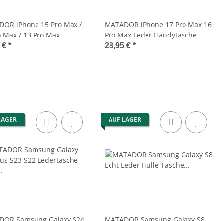
OR iPhone 15 Pro Max /
MATADOR iPhone 17 Pro Max 16
o Max / 13 Pro Max
Pro Max Leder Handytasche
tasche Quer Schwarz
Braun
5 €
*
28,95 €
*
LAGER
AUF LAGER
DOR Samsung Galaxy S24
MATADOR Samsung Galaxy S8