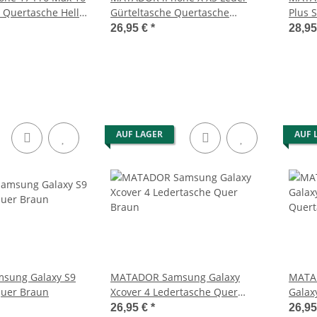
 Quertasche Hell
Gürteltasche Quertasche
Plus 
Tabacco Braun
Brau
26,95 €
*
28,9
AUF LAGER
AUF 
sung Galaxy S9
MATADOR Samsung Galaxy
MATAD
Quer Braun
Xcover 4 Ledertasche Quer
Galax
Braun
Quert
26,95 €
*
26,9