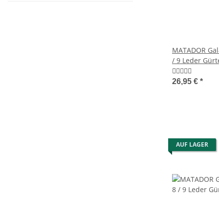
MATADOR Gala
/ 9 Leder Gürt
Braun
26,95 €
*
AUF LAGER