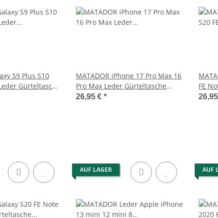
eder
MATADOR BRISBANE Universal
MATADOR P
n Herren
Handy Gürteltasche Leder 6.1
Leder Umhä
h
Zoll
37,95 €
*
5
xy S9 Plus S10
MATADOR iPhone 17 Pro Max 16
MATA
 Leder Gürteltasche
Pro Max Leder Gürteltasche
FE No
Schwarz
Schwa
26,95 €
*
26,9
AUF LAGER
AUF 