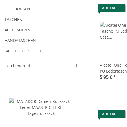
AUF LAGER
GELDBÖRSEN
TASCHEN
ACCESSOIRES
HANDYTASCHEN
SALE / SECOND USE
Alcatel One T
Top bewertet
PU Ledertasc
Schwarz
5,95 €
*
AUF LAGER