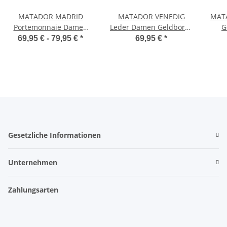
MATADOR MADRID
MATADOR VENEDIG
MATA
Portemonnaie Damen
Leder Damen Geldbörse
G
Leder Geldbörse TüV
Langbörse RFID 18
69,95 € -
79,95 €
*
69,95 €
*
RFID
Farben
Ha
Gesetzliche Informationen
Unternehmen
Zahlungsarten