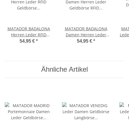
MATADOR BADALONA
MATADOR BADALONA
MAT
Herren Leder RFID
Damen Herren Leder
Lede
Geldbörse Geldbeutel
Geldbörse RFID Karo
B
54,95 €
*
54,95 €
*
Braun
Muster Braun
Ähnliche Artikel