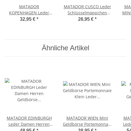
MATADOR
MATADOR CUSCO Leder
MA
KOPENHAGEN Leder
Schlüsselmäppchen
MINI
Auto-Motorrad-
Schlüsseltasche Braun
Gel
32,95 €
*
26,95 €
*
Schlüssel-Tasche-Etui
Vintage Schwarz
Ähnliche Artikel
MATADOR EDINBURGH
MATADOR WIEN Mini
MAT
Leder Damen Herren
Geldbörse Portemonnaie
Led
Geldbörse Portemonnaie
Klein Leder RFID TüV
48,95 €
*
38,95 €
*
54