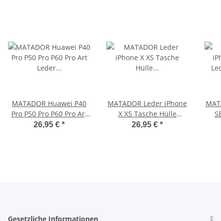
MATADOR Huawei P40
MATADOR Leder iPhone
MAT
Pro P50 Pro P60 Pro Art
X XS Tasche Hülle
S
Leder Gürteltasche
Gürteltasche Vintage
G
26,95 €
*
26,95 €
*
Braun
Braun
Gesetzliche Informationen