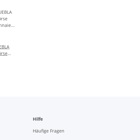
EBLA
örse
onnaie
arben
Hilfe
Häufige Fragen