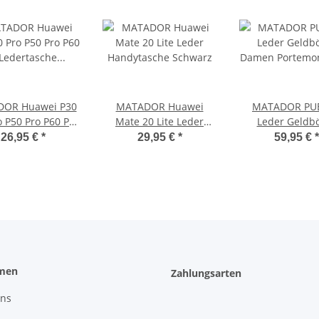
OR Huawei P30
MATADOR Huawei
MATADOR PU
o P50 Pro P60 Pro
Mate 20 Lite Leder
Leder Geldb
tasche Schwarz
Handytasche Schwarz
Damen Portem
26,95 €
*
29,95 €
*
59,95 €
*
Handyfach 6 F
men
Zahlungsarten
uns