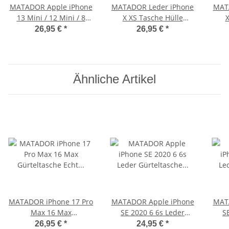
MATADOR Apple iPhone
MATADOR Leder iPhone
MAT
13 Mini / 12 Mini / 8
X XS Tasche Hülle
X
Gürteltasche Schwarz
Gürteltasche Vintage
Gü
26,95 €
*
26,95 €
*
Braun
Ähnliche Artikel
MATADOR iPhone 17 Pro
MATADOR Apple iPhone
MAT
Max 16 Max
SE 2020 6 6s Leder
S
Gürteltasche Echt Leder
Gürteltasche Quer
G
26,95 €
*
24,95 €
*