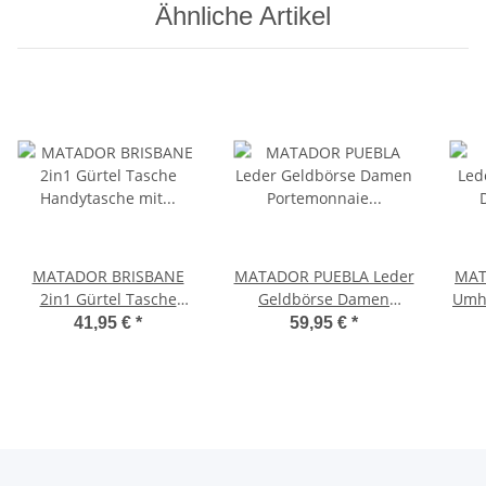
Ähnliche Artikel
MATADOR BRISBANE
MATADOR PUEBLA Leder
MAT
2in1 Gürtel Tasche
Geldbörse Damen
Umh
Handytasche mit
Portemonnaie
Her
41,95 €
*
59,95 €
*
Geldbörse 6.9 Zoll
Handyfach 6 Farben
Schwarz