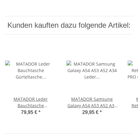
Kunden kauften dazu folgende Artikel:
MATADOR Leder
MATADOR Samsung
Bauchtasche
Galaxy A54 A53 A52 A34
Re
Gürteltasche Hüfttasche
Leder Gürteltasche
PRO
79,95 €
*
29,95 €
*
Vintage Schwarz
Braun