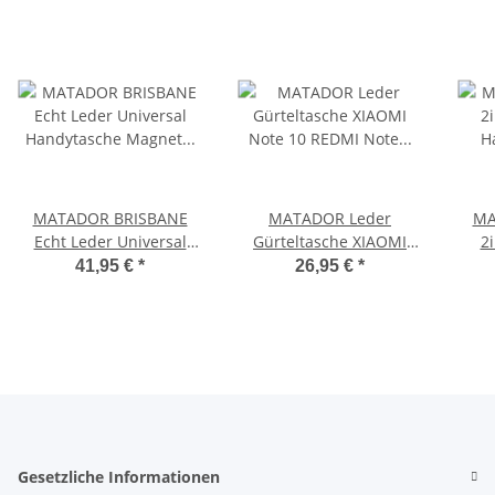
MATADOR BRISBANE
MATADOR Leder
MA
Echt Leder Universal
Gürteltasche XIAOMI
2
Handytasche Magnet 6.9
Note 10 REDMI Note 8
41,95 €
*
26,95 €
*
Zoll
Pro Braun
G
Gesetzliche Informationen