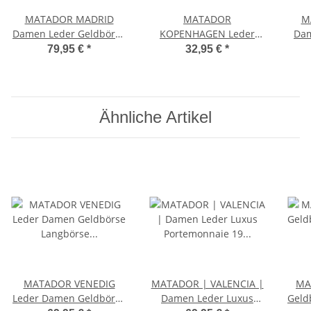
MATADOR MADRID
MATADOR
M
Damen Leder Geldbörse
KOPENHAGEN Leder
Dam
Langbörse Vintage
Auto-Motorrad-
Ge
79,95 €
*
32,95 €
*
Braun
Schlüssel-Tasche-Etui
Vintage Braun
Ähnliche Artikel
MATADOR VENEDIG
MATADOR | VALENCIA |
MA
Leder Damen Geldbörse
Damen Leder Luxus
Geld