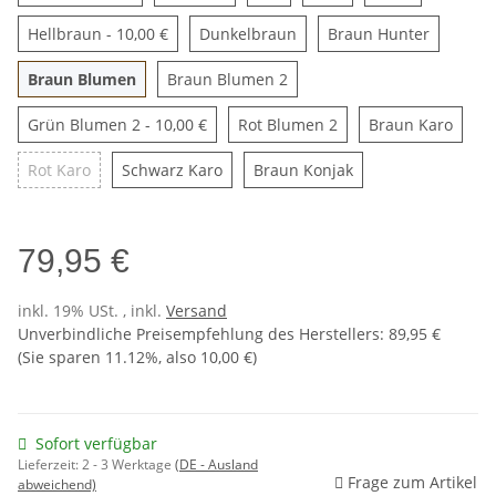
Hellbraun
Dunkelbraun
Braun H
Hellbraun
- 10,00 €
Dunkelbraun
Braun Hunter
Braun Blumen
Braun Blumen 2
Braun Blumen
Braun Blumen 2
Grün Blumen 2
Rot Blumen 2
Braun
Grün Blumen 2
- 10,00 €
Rot Blumen 2
Braun Karo
Rot Karo
Schwarz Karo
Braun Konjak
Rot Karo
Schwarz Karo
Braun Konjak
79,95 €
inkl. 19% USt. , inkl.
Versand
Unverbindliche Preisempfehlung des Herstellers
:
89,95 €
(Sie sparen
11.12%
, also
10,00 €
)
Sofort verfügbar
Lieferzeit:
2 - 3 Werktage
(DE - Ausland
Frage zum Artikel
abweichend)