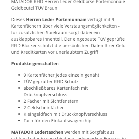
MATADOR RFID Herren Leder Geldbörse Portemonnaie
Geldbeutel TÜV Braun
Dieses
Herren Leder Portemonnaie
verfügt mit 9
Kartenfächern über viele Verstaungsmöglichkeiten -
für zusätzlichen Spielraum sorgt dabei ein
ausklappbares Innenteil. Der eingebaute TüV geprüfte
RFID Blocker schützt die persönlichen Daten Ihrer Geld
und Kreditkarten vor unerlaubtem Zugriff.
Produkteigenschaften
9 Kartenfächer jedes einzeln genäht
TÜV geprüfter RFID Schutz
abschließbares Kartenfach mit
Drücknopfverschluss
2 Fächer mit Sichtfenstern
2 Geldscheinfächer
Kleingeldfach mit Drückknopfverschluss
Fach für den Einkaufswagenchip
MATADOR Ledertaschen
werden mit Sorgfalt aus
echtem Leder in verschiedene Lederwerken Europas in