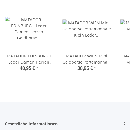
MATADOR EDINBURGH
MATADOR WIEN Mini
MA
Leder Damen Herren
Geldbörse Portemonnaie
M
Geldbörse Portemonnaie
Klein Leder RFID TüV
Gel
48,95 €
*
38,95 €
*
Gesetzliche Informationen