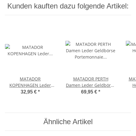
Kunden kauften dazu folgende Artikel:
MATADOR
MATADOR PERTH
MA
KOPENHAGEN Leder
Damen Leder Geldbörse
H
Auto-Motorrad-
Portemonnaie RFID
Gel
32,95 €
*
69,95 €
*
Schlüssel-Tasche-Etui
Braun
Vintage Braun
Ähnliche Artikel