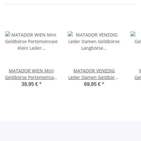
MATADOR WIEN Mini
MATADOR VENEDIG
Geldbörse Portemonnaie
Leder Damen Geldbörse
Ge
Klein Leder RFID TüV
Langbörse RFID 18
38,95 €
*
69,95 €
*
Farben
P