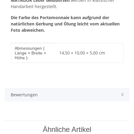
MATADOR Leder Geldbörsen
werden in klassischer
Handarbeit hergestellt.
Die Farbe des Portemonnaie kann aufgrund der
natürlichen Gerbung und Ölung leicht vom aktuellen
Foto abweichen.
Produkteigenschaft
Wert
Abmessungen (
14,50 × 10,00 × 5,00 cm
Länge × Breite ×
Höhe ):
Bewertungen
Ähnliche Artikel