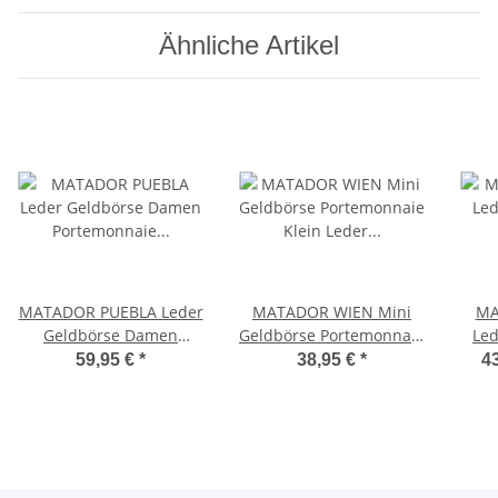
Ähnliche Artikel
MATADOR PUEBLA Leder
MATADOR WIEN Mini
MA
Geldbörse Damen
Geldbörse Portemonnaie
Led
Portemonnaie
Klein Leder RFID TüV
Kl
59,95 €
*
38,95 €
*
43
Handyfach 6 Farben