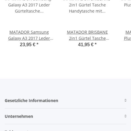
MATADOR Samsung
MATADOR BRISBANE
MA
Galaxy A3 2017 Leder
2in1 Gürtel Tasche
Plu
Gürteltasche Clip
Handytasche mit
Le
23,95 €
*
41,95 €
*
Schwarz
Geldbörse 6.9 Zoll
Schwarz
Gesetzliche Informationen
Unternehmen