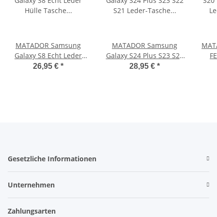
MATADOR Samsung
MATADOR Samsung
MAT
Galaxy S8 Echt Leder
Galaxy S24 Plus S23 S22
FE
Hülle Tasche Quer
S21 Leder-Tasche Braun
Lede
26,95 €
*
28,95 €
*
Braun
Gesetzliche Informationen
Unternehmen
Zahlungsarten