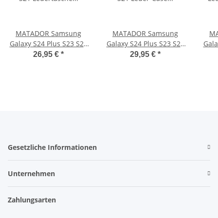
MATADOR Samsung
MATADOR Samsung
MA
Galaxy S24 Plus S23 S22
Galaxy S24 Plus S23 S22
Gala
S21 Ledertasche
S21 Leder-Case Schwarz
L
26,95 €
*
29,95 €
*
Schwarz
Gesetzliche Informationen
Unternehmen
Zahlungsarten