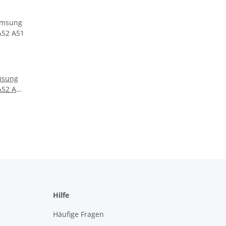
sung
A52 A51
tasche
Hilfe
Häufige Fragen