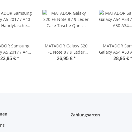
ADOR Samsung
MATADOR Galaxy S20
MATADOR Sam
y A5 2017 / A40
FE Note 8 / 9 Leder
Galaxy A54 A53 
Handytasche Clip
Case Tasche Quer
A50 A34 Leder
23,95 €
*
26,95 €
*
28,95 €
*
Braun
Schwarz
Braun
men
Zahlungsarten
uns