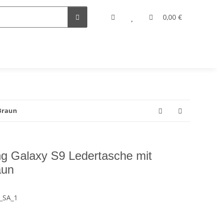
0,00 €
Braun
Galaxy S9 Ledertasche mit
aun
_SA_1