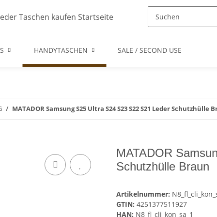
S
HANDYTASCHEN
SALE / SECOND USE
G
MATADOR Samsung S25 Ultra S24 S23 S22 S21 Leder Schutzhülle 
MATADOR Samsung 
Schutzhülle Braun
Artikelnummer:
N8_fl_cli_kon_
GTIN:
4251377511927
HAN:
N8_fl_cli_kon_sa_1