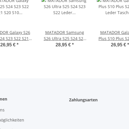
OR Galaxy S26
MATADOR Samsung
MATADOR Gala
24 S23 S22 S21
S26 Ultra S25 S24 S23
Plus S10 Plus S
S10 Leder-Hülle
S22 Leder Gürteltasche
Leder Tasche 
26,95 €
*
28,95 €
*
26,95 €
*
Braun
Braun
Braun
men
Zahlungsarten
uns
öglichkeiten