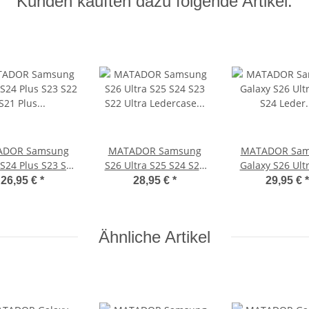
Kunden kauften dazu folgende Artikel:
ADOR Samsung
MATADOR Samsung
MATADOR Sam
 S24 Plus S23 S22
S26 Ultra S25 S24 S23
Galaxy S26 Ult
Plus Lederhülle
S22 Ultra Ledercase
S24 Leder Gürte
26,95 €
*
28,95 €
*
29,95 €
*
Braun
Braun
Braun
Ähnliche Artikel