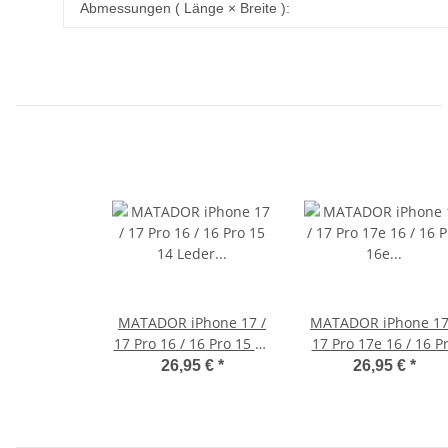
Produkteigenschaft
Wert
Abmessungen ( Länge × Breite ):
MATADOR iPhone 17 /
MATADOR iPhone 17
17 Pro 16 / 16 Pro 15 14
17 Pro 17e 16 / 16 P
Leder Handytasche
16e Leder-Tasche
26,95 €
*
26,95 €
*
Braun
Schwarz