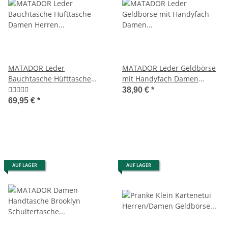
MATADOR Leder
MATADOR Leder Geldbörse
Bauchtasche Hüfttasche
mit Handyfach Damen
Damen Herren Gürteltasche
Portemonnaie Braun
38,90 €
*
Braun
69,95 €
*
AUF LAGER
AUF LAGER