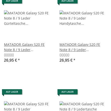
AUF LAGER
AUF LAGER
MATADOR Galaxy S20 FE
MATADOR Galaxy S20 FE
Note 8 / 9 Leder
Note 8 / 9 Leder
Gürteltasche Vertikal Braun
Handytasche Vertikal
Schwarz
26,95 €
*
26,95 €
*
AUF LAGER
AUF LAGER