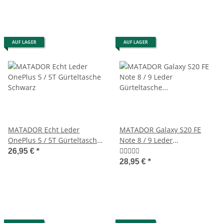
AUF LAGER
AUF LAGER
MATADOR Echt Leder
MATADOR Galaxy S20 FE
OnePlus 5 / 5T Gürteltasche
Note 8 / 9 Leder
Schwarz
Gürteltasche Quertasche
26,95 €
*
Braun
28,95 €
*