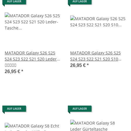
AUF LAGER
AUF LAGER
MATADOR Galaxy S26 S25
MATADOR Galaxy S26 S25
S24 S23 S22 S21 S20 Leder-
S24 S23 S22 S21 S20 S10
Tasche Schwarz
Leder-Hülle Braun
26,95 €
*
26,95 €
*
AUF LAGER
AUF LAGER