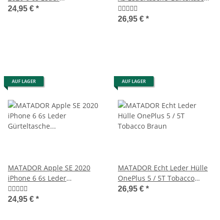
Gürteltasche Vertikal
Vintage Braun
24,95 €
*
Schwarz
26,95 €
*
AUF LAGER
AUF LAGER
MATADOR Apple SE 2020
MATADOR Echt Leder Hülle
iPhone 6 6s Leder
OnePlus 5 / 5T Tobacco
Gürteltasche Quer Schwarz
Braun
26,95 €
*
24,95 €
*