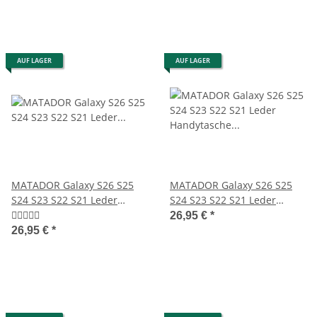
AUF LAGER
AUF LAGER
MATADOR Galaxy S26 S25
MATADOR Galaxy S26 S25
S24 S23 S22 S21 Leder
S24 S23 S22 S21 Leder
Gürteltasche Schwarz
Handytasche Schwarz
26,95 €
*
26,95 €
*