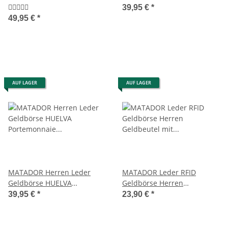
Portemonnaie Geldbeutel
Portemonnaie RFID Braun
39,95 €
*
Braun
49,95 €
*
AUF LAGER
AUF LAGER
MATADOR Herren Leder
MATADOR Leder RFID
Geldbörse HUELVA
Geldbörse Herren
Portemonnaie RFID Schwarz
Geldbeutel mit
39,95 €
*
23,90 €
*
Geldklammer Braun