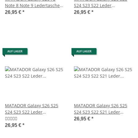
Note 8 Note 9 Ledertasche
S24 S23 S22 Leder
Konjak Braun
Gürteltasche Antik Braun
26,95 €
*
26,95 €
*
AUF LAGER
AUF LAGER
MATADOR Galaxy S26 S25
MATADOR Galaxy S26 S25
S24 S23 S22 Leder
S24 S23 S22 S21 Leder
Gürteltasche Schwarz
Gürteltasche Clip Schwarz
26,95 €
*
26,95 €
*