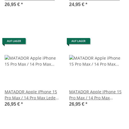
Hell-Braun
Ledertasche Braun
26,95 €
*
24,95 €
*
AUF LAGER
AUF LAGER
MATADOR Apple iPhone 15
MATADOR Apple iPhone 15
Pro Max / 14 Pro Max Leder-
Pro Max / 14 Pro Max
Hülle-Etui Braun
Lederhülle Schwarz
26,95 €
*
26,95 €
*