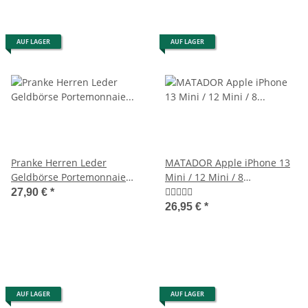
AUF LAGER
AUF LAGER
Pranke Herren Leder
MATADOR Apple iPhone 13
Geldbörse Portemonnaie
Mini / 12 Mini / 8
Brieftasche Antik Braun
Gürteltasche Schwarz
27,90 €
*
26,95 €
*
AUF LAGER
AUF LAGER