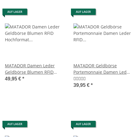
AUF LAGER
AUF LAGER
MATADOR Damen Leder
MATADOR Geldbörse
Geldbörse Blumen RFID
Portemonnaie Damen Leder
Hochformat Braun
RFID Hochformat Blumen
49,95 €
*
39,95 €
*
AUF LAGER
AUF LAGER