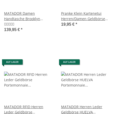
MATADOR Damen
Pranke Klein Kartenetui
Handtasche Brooklyn
Herren/Damen Geldbörse
Schultertasche
Portemonnaie aus Weichem
19,95 €
*
Henkeltasche Braun
Rinds Leder Portmonee
139,95 €
*
Geldtasche Mini format
ohne Kleingeldfach
AUF LAGER
AUF LAGER
MATADOR RFID Herren
MATADOR Herren Leder
Leder Geldbörse
Geldbörse HUELVA