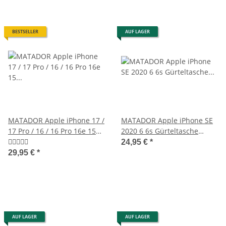
BESTSELLER
AUF LAGER
MATADOR Apple iPhone 17 /
MATADOR Apple iPhone SE
17 Pro / 16 / 16 Pro 16e 15
2020 6 6s Gürteltasche
Leder Case Braun
Vertikal Schwarz
24,95 €
*
29,95 €
*
AUF LAGER
AUF LAGER