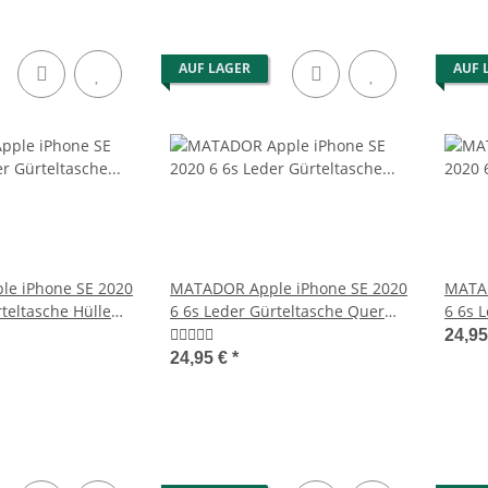
AUF LAGER
AUF 
e iPhone SE 2020
MATADOR Apple iPhone SE 2020
MATAD
teltasche Hülle
6 6s Leder Gürteltasche Quer
6 6s L
Braun
Brau
24,9
24,95 €
*