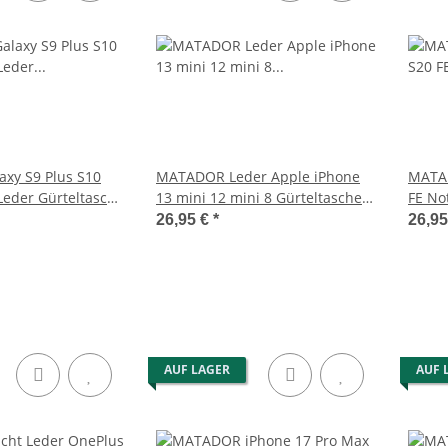
llner-Set
MATADOR BRISBANE Echt Leder
MATADOR Led
rse mit
Universal Handytasche Magnet
Brusttasch
6.9 Zoll
41,95 €
*
7
xy S9 Plus S10
MATADOR Leder Apple iPhone
MATA
 Leder Gürteltasche
13 mini 12 mini 8 Gürteltasche
FE No
Schwarz
Schwa
26,95 €
*
26,9
AUF LAGER
AUF 