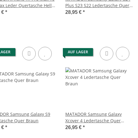
ax Leder Quertasche Hell
Plus S23 S22 Ledertasche Quer
n
Braun
5 €
*
28,95 €
*
LAGER
AUF LAGER
DOR Samsung Galaxy S9
MATADOR Samsung Galaxy
tasche Quer Braun
Xcover 4 Ledertasche Quer
Braun
5 €
*
26,95 €
*