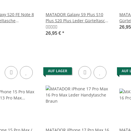
xy S20 FE Note 8
MATADOR Galaxy S9 Plus S10
MATAD
eltasche
Plus S20 Plus Leder Gürteltasche
Gürte
raun
Braun
Tabac
26,9
26,95 €
*
AUF LAGER
AUF 
ne 15 Pro Max /
MATADOR iPhone 17 Pro Max 16
MATAD