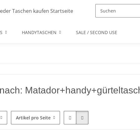
S
HANDYTASCHEN
SALE / SECOND USE
nach: Matador+handy+gürteltasc
Artikel pro Seite