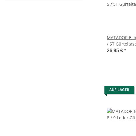
MATADOR Echt
/ 5T Gürtelta
26,95 €
*
AUF LAGER