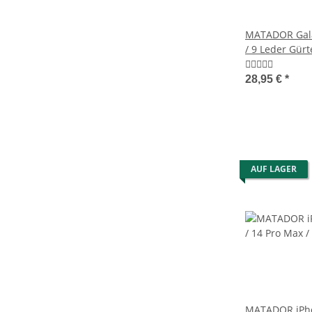
MATADOR Gala
/ 9 Leder Gürt
Quertasche B
28,95 €
*
AUF LAGER
MATADOR iPho