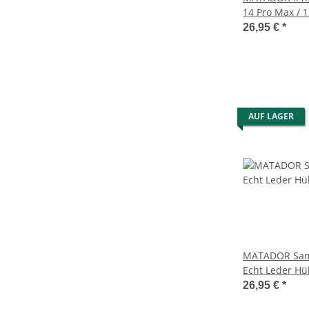
14 Pro Max / 
Ledertasche 
26,95 €
*
AUF LAGER
MATADOR Sam
Echt Leder Hü
Magnet Braun
26,95 €
*