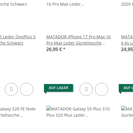
 Leder OnePlus 5
MATADOR iPhone 17 Pro Max 16
MATAD
sche Schwarz
Pro Max Leder Gürteltasche
6 6s 
Schwarz
Brau
26,95 €
*
24,9
AUF LAGER
AUF 