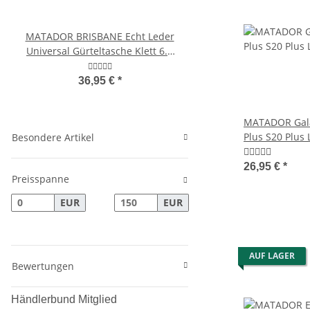
MATADOR BRISBANE Echt Leder
MATADOR VICIO Profi-Ke
Universal Gürteltasche Klett 6.9
Leder Kellner Geldbö
Zoll
Kette
36,95 €
*
99,95 €
*
MATADOR Gala
Plus S20 Plus
Besondere Artikel
Schwarz
26,95 €
*
Preisspanne
EUR
EUR
AUF LAGER
Bewertungen
Händlerbund Mitglied