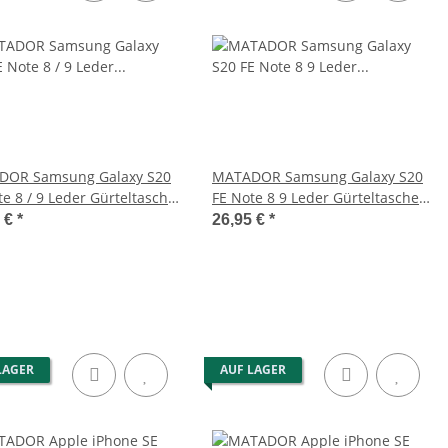
er Schultertasche
MATADOR BRISBANE Universal
e mit Handyfach
Handy Gürteltasche Leder 6.1
Zoll
9,95 €
*
37,95 €
*
DOR Samsung Galaxy S20
MATADOR Samsung Galaxy S20
te 8 / 9 Leder Gürteltasche
FE Note 8 9 Leder Gürteltasche
rz
Schwarz
5 €
*
26,95 €
*
LAGER
AUF LAGER