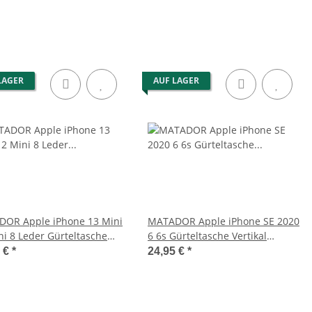
LAGER
AUF LAGER
OR Apple iPhone 13 Mini
MATADOR Apple iPhone SE 2020
ni 8 Leder Gürteltasche
6 6s Gürteltasche Vertikal
Braun
Schwarz
5 €
*
24,95 €
*