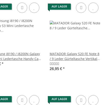
LAGER
AUF LAGER
ng i8190 / i8200N Galaxy
MATADOR Galaxy S20 FE Note 8
ni Ledertasche Handy Case
/ 9 Leder Gürteltasche Vertikal
Braun
€
*
26,95 €
*
LAGER
AUF LAGER