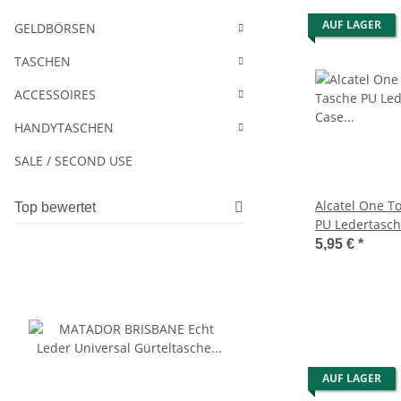
AUF LAGER
GELDBÖRSEN
TASCHEN
ACCESSOIRES
HANDYTASCHEN
SALE / SECOND USE
Alcatel One T
Top bewertet
PU Ledertasc
Schwarz
5,95 €
*
AUF LAGER