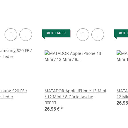
AUF LAGER
AUF 
ung S20 FE /
MATADOR Apple iPhone 13 Mini
MATAD
e Leder
/ 12 Mini / 8 Gürteltasche
12 Mi
raun
Schwarz
Clip 
26,9
26,95 €
*