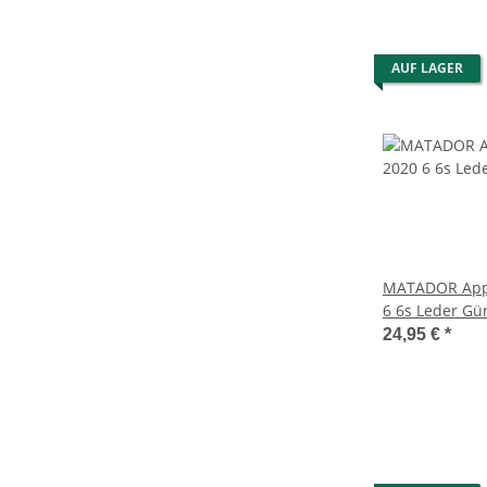
AUF LAGER
MATADOR Appl
6 6s Leder Gür
Braun
24,95 €
*