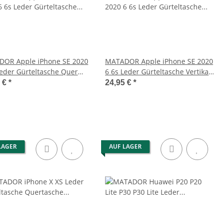
OR Apple iPhone SE 2020
MATADOR Apple iPhone SE 2020
Leder Gürteltasche Quer
6 6s Leder Gürteltasche Vertikal
n
Schwarz
5 €
*
24,95 €
*
LAGER
AUF LAGER