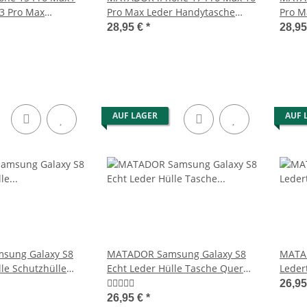
13 Pro Max
Pro Max Leder Handytasche
Pro M
Quer Schwarz
Braun
Brau
28,95 €
*
28,9
AUF LAGER
AUF 
sung Galaxy S8
MATADOR Samsung Galaxy S8
MATA
lle Schutzhülle
Echt Leder Hülle Tasche Quer
Leder
Braun
26,9
26,95 €
*