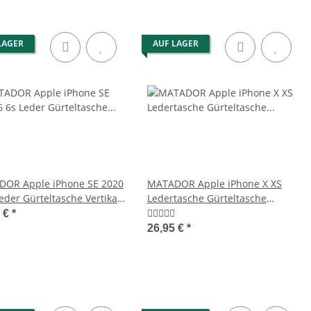
LAGER
AUF LAGER
OR Apple iPhone SE 2020
MATADOR Apple iPhone X XS
eder Gürteltasche Vertikal
Ledertasche Gürteltasche
n
Vintage Braun
5 €
*
26,95 €
*