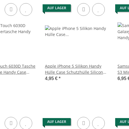
AUF LAGER
AUF 
ouch 6030D Tasche
Apple iPhone 5 Silikon Handy
Samsu
he Handy Case
Hülle Case Schutzhülle Silicon
S3 Mi
Schwarz
Pink
4,95 €
*
6,95 
AUF LAGER
AUF 