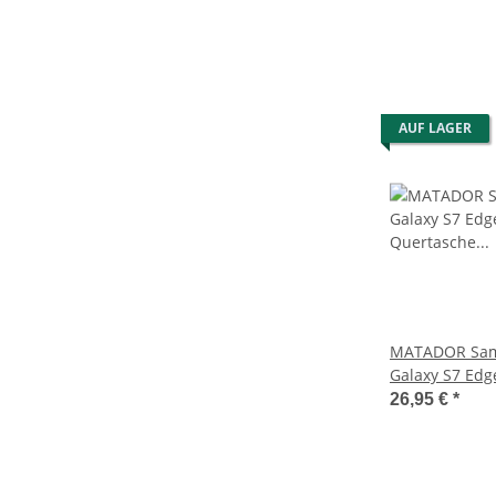
AUF LAGER
MATADOR Sams
Galaxy S7 Edg
Quertasche B
26,95 €
*