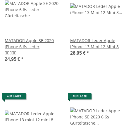
MATADOR Apple SE 2020
MATADOR Leder Apple
iPhone 6 6s Leder
iPhone 13 Mini 12 Mini 8
Gürteltasche Quer Schwarz
Gürteltasche Braun
26,95 €
*
24,95 €
*
AUF LAGER
AUF LAGER