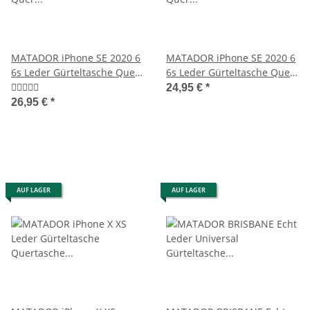
MATADOR iPhone SE 2020 6
MATADOR iPhone SE 2020 6
6s Leder Gürteltasche Quer
6s Leder Gürteltasche Quer
Schwarz
Schwarz
24,95 €
*
26,95 €
*
AUF LAGER
AUF LAGER