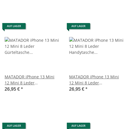
AUF LAGER
AUF LAGER
MATADOR iPhone 13 Mini
MATADOR iPhone 13 Mini
12 Mini 8 Leder
12 Mini 8 Leder
Gürteltasche Quer Schwarz
Handytasche Vintage Braun
26,95 €
*
26,95 €
*
AUF LAGER
AUF LAGER