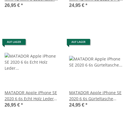
Hell-Braun
Ledertasche Braun
26,95 €
*
24,95 €
*
AUF LAGER
AUF LAGER
MATADOR Apple iPhone SE
MATADOR Apple iPhone SE
2020 6 6s Echt Holz Leder
2020 6 6s Gürteltasche
Handytasche Vertikal
Vertikal Schwarz
26,95 €
*
24,95 €
*