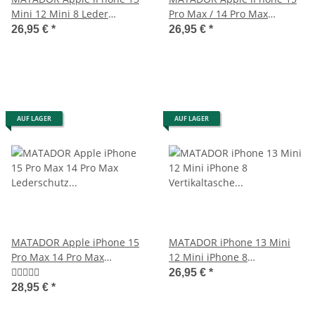
Mini 12 Mini 8 Leder
Pro Max / 14 Pro Max
Gürteltasche Clip Braun
Lederhülle Schwarz
26,95 €
*
26,95 €
*
AUF LAGER
AUF LAGER
MATADOR Apple iPhone 15
MATADOR iPhone 13 Mini
Pro Max 14 Pro Max
12 Mini iPhone 8
Lederschutz Etui Braun
Vertikaltasche Leder
26,95 €
*
Schwarz
28,95 €
*