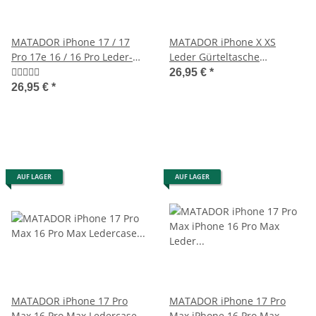
MATADOR iPhone 17 / 17
MATADOR iPhone X XS
Pro 17e 16 / 16 Pro Leder-
Leder Gürteltasche
Schutz-Tasche Braun
Quertasche Tabacco Braun
26,95 €
*
26,95 €
*
AUF LAGER
AUF LAGER
MATADOR iPhone 17 Pro
MATADOR iPhone 17 Pro
Max 16 Pro Max Ledercase
Max iPhone 16 Pro Max