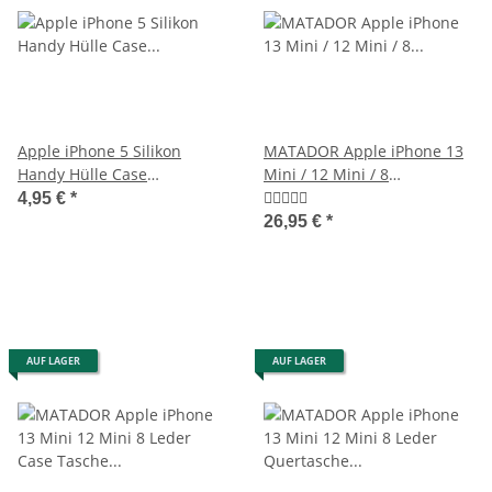
Apple iPhone 5 Silikon
MATADOR Apple iPhone 13
Handy Hülle Case
Mini / 12 Mini / 8
Schutzhülle Silicon Schwarz
Gürteltasche Schwarz
4,95 €
*
26,95 €
*
AUF LAGER
AUF LAGER