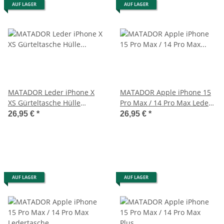
AUF LAGER
AUF LAGER
MATADOR Leder iPhone X
MATADOR Apple iPhone 15
XS Gürteltasche Hülle
Pro Max / 14 Pro Max Leder-
Hellbraun
Hülle-Etui Braun
26,95 €
*
26,95 €
*
AUF LAGER
AUF LAGER