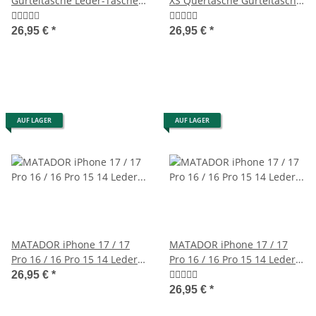
Gürteltasche Leder-Tasche-
XS Quertasche Gürteltasche
Hülle Hellbraun
Tobacco Braun
26,95 €
*
26,95 €
*
AUF LAGER
AUF LAGER
MATADOR iPhone 17 / 17
MATADOR iPhone 17 / 17
Pro 16 / 16 Pro 15 14 Leder
Pro 16 / 16 Pro 15 14 Leder
Gürteltasche Braun
Handytasche Braun
26,95 €
*
26,95 €
*