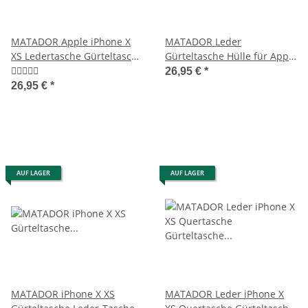
MATADOR Apple iPhone X
MATADOR Leder
XS Ledertasche Gürteltasche
Gürteltasche Hülle für Apple
Vintage Braun
iPhone X XS Schwarz
26,95 €
*
26,95 €
*
AUF LAGER
AUF LAGER
MATADOR iPhone X XS
MATADOR Leder iPhone X