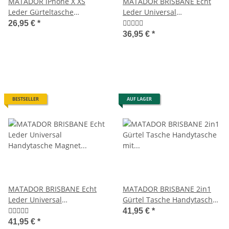
MATADOR iPhone X XS
MATADOR BRISBANE Echt
Leder Gürteltasche
Leder Universal
Quertasche Schwarz
Gürteltasche Klett 6.9 Zoll
26,95 €
*
36,95 €
*
BESTSELLER
AUF LAGER
MATADOR BRISBANE Echt
MATADOR BRISBANE 2in1
Leder Universal
Gürtel Tasche Handytasche
Handytasche Magnet 6.9
mit Geldbörse 6.9 Zoll
41,95 €
*
Zoll
Schwarz
41,95 €
*