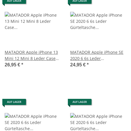
AUF LAGER
AUF LAGER
MATADOR Apple iPhone 13
MATADOR Apple iPhone SE
Mini 12 Mini 8 Leder Case
2020 6 6s Leder
Hülle Schwarz
Gürteltasche Hülle Braun
26,95 €
*
24,95 €
*
AUF LAGER
AUF LAGER