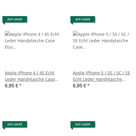
AUF LAGER
AUF LAGER
Apple iPhone 4 / 4S Echt
Apple iPhone 5 / 5S / 5C / SE
Leder Handytasche Case
Echt Leder Handytasche
Etui Hülle Pink
Case Etui Rot
6,95 €
*
6,95 €
*
AUF LAGER
AUF LAGER