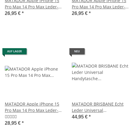
MATADOR Apple iPhone 15
MATADOR Apple iPhone 15
Pro Max 14 Pro Max Leder-
Pro Max 14 Pro Max Leder-
Case Etui Braun
Etui-Tasche Braun
26,95 €
*
26,95 €
*
AUF LAGER
NEU
MATADOR Apple iPhone 15
MATADOR BRISBANE Echt
Pro Max 14 Pro Max Leder-
Leder Universal
Tasche-Etui Braun
Handytasche Vertikal 6.9
44,95 €
*
Zoll
28,95 €
*