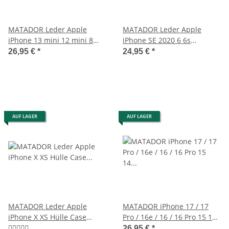
MATADOR Leder Apple
MATADOR Leder Apple
iPhone 13 mini 12 mini 8
iPhone SE 2020 6 6s
Gürteltasche Schwarz
Gürteltasche Vertikal Braun
26,95 €
*
24,95 €
*
AUF LAGER
AUF LAGER
MATADOR Leder Apple
MATADOR iPhone 17 / 17
iPhone X XS Hülle Case
Pro / 16e / 16 / 16 Pro 15 14
Gürteltasche Schwarz
Leder-Etui Braun
26,95 €
*