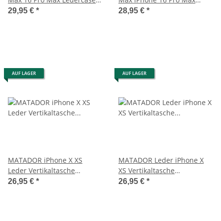
Ledertasche Schwarz
Leder Gürteltasche Braun
29,95 €
*
28,95 €
*
AUF LAGER
AUF LAGER
MATADOR iPhone X XS
MATADOR Leder iPhone X
Leder Vertikaltasche
XS Vertikaltasche
Gürteltasche Vintage Braun
Gürteltasche Vintage Braun
26,95 €
*
26,95 €
*