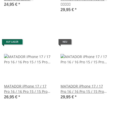
Gürteltasche Vertikal
Leder Case Braun
24,95 €
*
Schwarz
29,95 €
*
AUF LAGER
NEU
MATADOR iPhone 17 / 17
MATADOR iPhone 17 / 17
Pro 16 / 16 Pro 15 / 15 Pro
Pro 16 / 16 Pro 15 / 15 Pro
Ledertasche Braun
Ledertasche Dunkel Braun
26,95 €
*
29,95 €
*