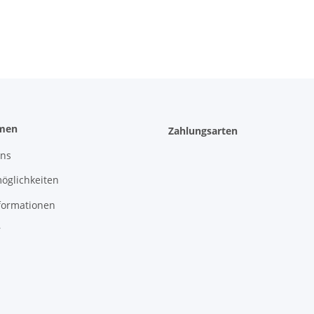
men
Zahlungsarten
uns
öglichkeiten
formationen
r