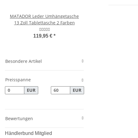
MATADOR Leder Umhängetasche
MATADOR Leder Umhän
13 Zoll Tablettasche 2 Farben
Schultertasche 2 F
119,95 €
*
38,90 €
*
Besondere Artikel
Preisspanne
EUR
EUR
Bewertungen
Händlerbund Mitglied