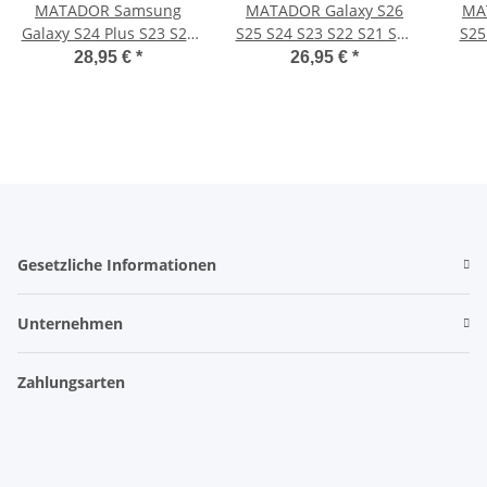
MATADOR Samsung
MATADOR Galaxy S26
MA
Galaxy S24 Plus S23 S22
S25 S24 S23 S22 S21 S10
S25
S21 Leder-Tasche Braun
Lederhülle Quer Braun
G
28,95 €
*
26,95 €
*
Gesetzliche Informationen
Unternehmen
Zahlungsarten