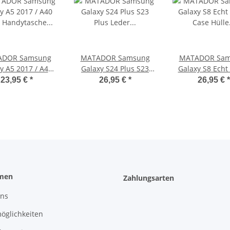
ADOR Samsung
MATADOR Samsung
MATADOR Sam
y A5 2017 / A40
Galaxy S24 Plus S23
Galaxy S8 Echt
Handytasche Clip
Plus Leder
Case Hülle Sch
23,95 €
*
26,95 €
*
26,95 €
*
Braun
Handytasche Braun
Braun
men
Zahlungsarten
uns
öglichkeiten