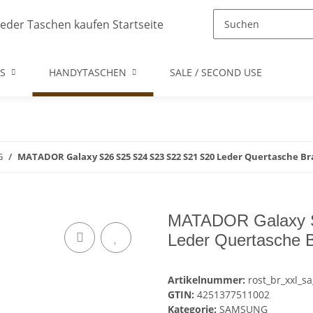
S
HANDYTASCHEN
SALE / SECOND USE
G
MATADOR Galaxy S26 S25 S24 S23 S22 S21 S20 Leder Quertasche B
MATADOR Galaxy S
Leder Quertasche 
Artikelnummer:
rost_br_xxl_sa
GTIN:
4251377511002
Kategorie:
SAMSUNG