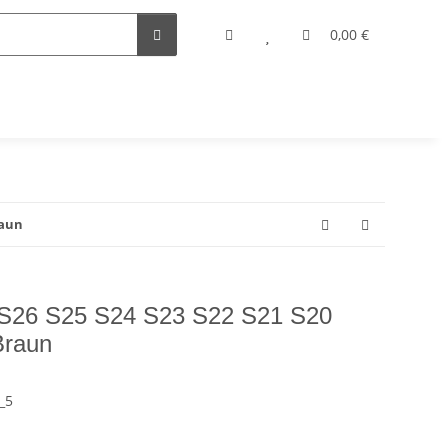
0,00 €
raun
26 S25 S24 S23 S22 S21 S20
Braun
_5