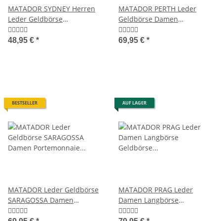
MATADOR SYDNEY Herren
MATADOR PERTH Leder
Leder Geldbörse
Geldbörse Damen
Portemonnaie Luxus RFID
Portemonnaie RFID
48,95 €
*
69,95 €
*
BESTSELLER
AUF LAGER
MATADOR Leder Geldbörse
MATADOR PRAG Leder
SARAGOSSA Damen
Damen Langbörse
Portemonnaie RFID
Geldbörse RFID TüV 7
Farben