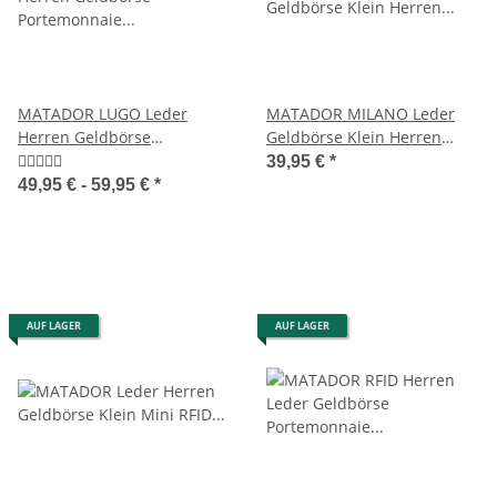
MATADOR LUGO Leder
MATADOR MILANO Leder
Herren Geldbörse
Geldbörse Klein Herren
Portemonnaie Brieftasche
Ledergeldbörse RFID
39,95 €
*
49,95 € -
59,95 €
*
AUF LAGER
AUF LAGER