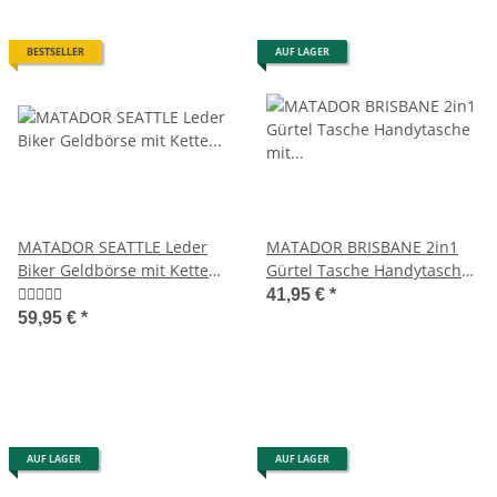
BESTSELLER
AUF LAGER
MATADOR SEATTLE Leder
MATADOR BRISBANE 2in1
Biker Geldbörse mit Kette
Gürtel Tasche Handytasche
Bikerbörse RFID
mit Geldbörse 6.9 Zoll
41,95 €
*
Schwarz
59,95 €
*
AUF LAGER
AUF LAGER