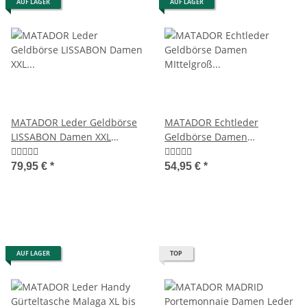
AUF LAGER
AUF LAGER
MATADOR Leder Geldbörse
MATADOR Echtleder
LISSABON Damen XXL
Geldbörse Damen
Portemonnaie RFID
MIttelgroß XXL RFID TüV
79,95 €
*
54,95 €
*
AUF LAGER
TOP