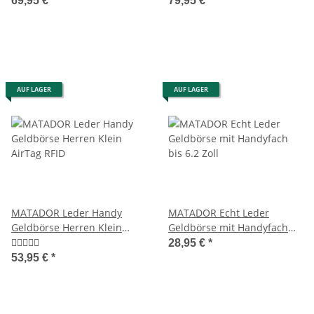
69,95 €
*
79,95 €
*
AUF LAGER
AUF LAGER
MATADOR Leder Handy
MATADOR Echt Leder
Geldbörse Herren Klein
Geldbörse mit Handyfach
AirTag RFID
bis 6.2 Zoll
28,95 €
*
53,95 €
*