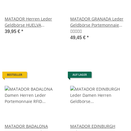
MATADOR Herren Leder
MATADOR GRANADA Leder
Geldbörse HUELVA
Geldbörse Portemonnaie
Portemonnaie RFID Schwarz
RFID TüV
39,95 €
*
49,45 €
*
BESTSELLER
AUF LAGER
MATADOR BADALONA
MATADOR EDINBURGH