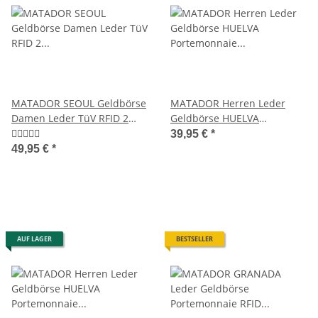
MATADOR SEOUL Geldbörse
MATADOR Herren Leder
Damen Leder TüV RFID 2
Geldbörse HUELVA
Farben
Portemonnaie RFID Braun
39,95 €
*
49,95 €
*
AUF LAGER
BESTSELLER