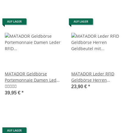
AUF LAGER
AUF LAGER
MATADOR Geldbörse
MATADOR Leder RFID
Portemonnaie Damen Leder
Geldbörse Herren
RFID Hochformat Blumen
Geldbeutel mit
23,90 €
*
Geldklammer Braun
39,95 €
*
AUF LAGER