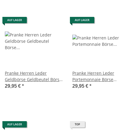
AUF LAGER
AUF LAGER
Pranke Herren Leder
Pranke Herren Leder
Geldbörse Geldbeutel Börse
Portemonnaie Börse
Brieftasche Portemonnaie
Geldbörse Geldbeutel
29,95 €
*
29,95 €
*
Braun
Brieftasche Braun
AUF LAGER
TOP