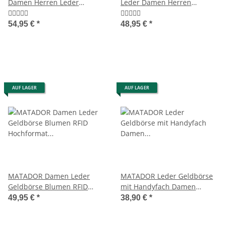
Damen Herren Leder
Leder Damen Herren
Portemonnaie RFID TüV
Geldbörse Portemonnaie
54,95 €
*
48,95 €
*
AUF LAGER
AUF LAGER
MATADOR Damen Leder
MATADOR Leder Geldbörse
Geldbörse Blumen RFID
mit Handyfach Damen
Hochformat Braun
Portemonnaie Braun
49,95 €
*
38,90 €
*