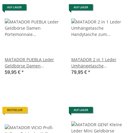
AUF LAGER
AUF LAGER
MATADOR PUEBLA Leder
MATADOR 2 in 1 Leder
Geldbörse Damen
Umhängetasche
Portemonnaie Handyfach 6
Handytasche zum
59,95 €
*
79,95 €
*
Farben
Umhängen Braun
BESTSELLER
AUF LAGER