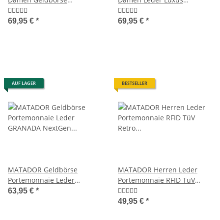
Langbörse RFID 18 Farben
Portemonnaie 19 Farben
69,95 €
*
69,95 €
*
AUF LAGER
BESTSELLER
MATADOR Geldbörse
MATADOR Herren Leder
Portemonnaie Leder
Portemonnaie RFID TüV
GRANADA NextGen RFID TüV
Retro Klassisch
63,95 €
*
49,95 €
*