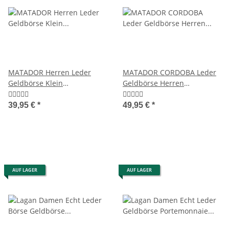
MATADOR Herren Leder
MATADOR CORDOBA Leder
Geldbörse Klein
Geldbörse Herren
Ledergeldbörse Brieftasche
Herrenbörse RFID TüV
RFID
39,95 €
*
49,95 €
*
AUF LAGER
AUF LAGER