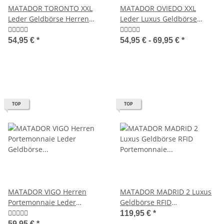
MATADOR TORONTO XXL
MATADOR OVIEDO XXL
Leder Geldbörse Herren
Leder Luxus Geldbörse
Groß TüV RFID
Herren TüV RFID
54,95 €
*
54,95 € -
69,95 €
*
TOP
TOP
MATADOR VIGO Herren
MATADOR MADRID 2 Luxus
Portemonnaie Leder
Geldbörse RFID
Geldbörse Brieftasche RFID
Portemonnaie Damen
119,95 €
*
Herren
59,95 €
*