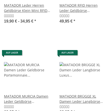
MATADOR Leder Herren
MATADOR RFID Herren
Geldbörse Klein Mini RFID
Leder Geldbörse
TüV Handgemacht
Portemonnaie Geldbeutel
Braun
19,90 € -
34,95 €
*
49,95 €
*
AUF LAGER
AUF LAGER
MATADOR MURCIA Damen
MATADOR BRÜGGE XL
Leder Geldbörse
Damen Leder Langbörse
Portemonnaie RFID 5 Farben
Luxus Geldbörse RFID