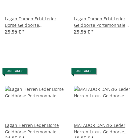
Lagan Damen Echt Leder
Lagan Damen Echt Leder
Börse Geldbörse
Geldbörse Portemonnaie
Portemonnaie Geldbeutel
Geldbeutel Brieftasche
29,95 €
*
29,95 €
*
Brieftasche Braun
Braun
AUF LAGER
AUF LAGER
Lagan Herren Leder Börse
MATADOR DANZIG Leder
Geldbörse Portemonnaie
Herren Luxus Geldbörse