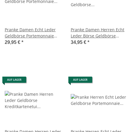
Pranke Damen Echt Leder
Pranke Damen Herren Echt
Geldbörse Portemonnaie
Leder Börse Geldbörse
Geldbeutel Brieftasche
Portemonnaie Geldbeutel
29,95 €
*
34,95 €
*
Braun
Braun
AUF LAGER
AUF LAGER
Pranke Damen Herren Leder
Pranke Herren Echt Leder