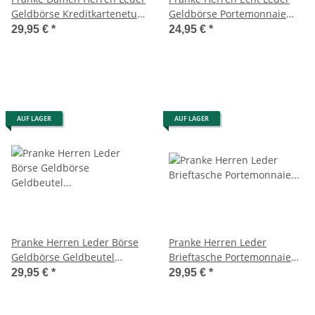
Geldbörse Kreditkartenetui
Geldbörse Portemonnaie
Karten-Visitenkarten-Etui
Geldbeutel Brieftasche
29,95 €
*
24,95 €
*
Braun
AUF LAGER
AUF LAGER
Pranke Herren Leder Börse
Pranke Herren Leder
Geldbörse Geldbeutel
Brieftasche Portemonnaie
Brieftasche Portemonnaie
Geldbörse Geldbeutel Börse
29,95 €
*
29,95 €
*
Braun
Braun