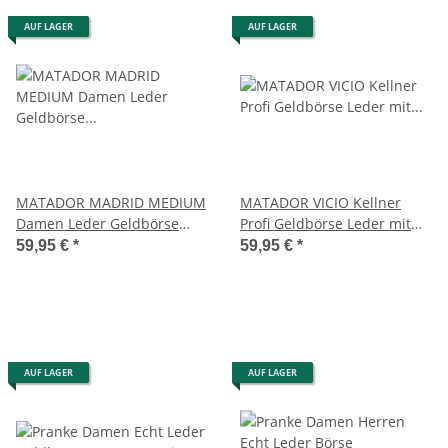
AUF LAGER
AUF LAGER
MATADOR MADRID MEDIUM
MATADOR VICIO Kellner
Damen Leder Geldbörse
Profi Geldbörse Leder mit
Langbörse
Kette Kellnerbörse
59,95 €
*
59,95 €
*
AUF LAGER
AUF LAGER