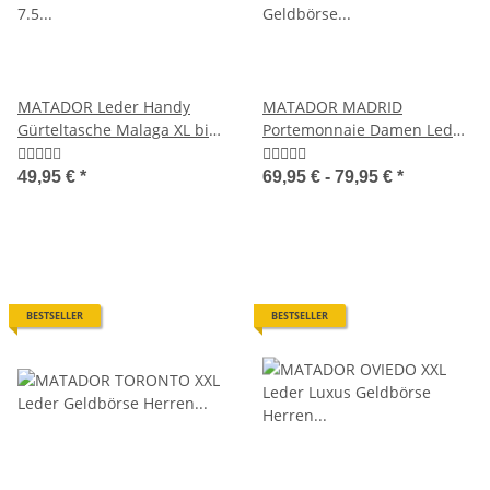
MATADOR Leder Handy
MATADOR MADRID
Gürteltasche Malaga XL bis
Portemonnaie Damen Leder
7.5 Zoll 5 Farben
Geldbörse TüV RFID
49,95 €
*
69,95 € -
79,95 €
*
BESTSELLER
BESTSELLER