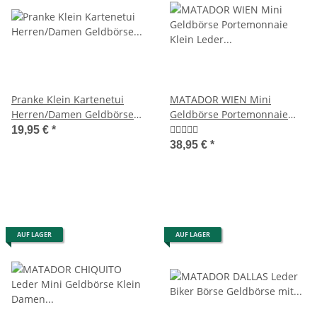
Pranke Klein Kartenetui
MATADOR WIEN Mini
Herren/Damen Geldbörse
Geldbörse Portemonnaie
Portemonnaie aus Weichem
Klein Leder RFID TüV
19,95 €
*
Rinds Leder Portmonee
38,95 €
*
Geldtasche Mini format
ohne Kleingeldfach
AUF LAGER
AUF LAGER