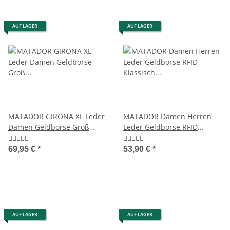
AUF LAGER
AUF LAGER
MATADOR GIRONA XL Leder
MATADOR Damen Herren
Damen Geldbörse Groß
Leder Geldbörse RFID
Langbörse Geldbeutel TüV
Klassisch Retro
RFID
69,95 €
*
53,90 €
*
AUF LAGER
AUF LAGER