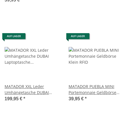
AUF LAGER
AUF LAGER
MATADOR XXL Leder
MATADOR PUEBLA MINI
Umhängetasche DUBAI
Portemonnaie Geldbörse
Laptoptasche 18 Zoll 3
Klein RFID
199,95 €
*
39,95 €
*
Farben