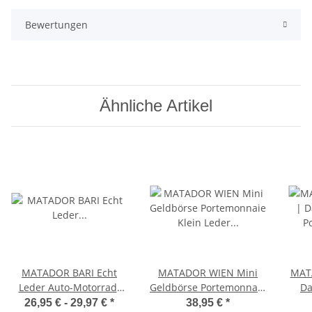
Bewertungen
Ähnliche Artikel
MATADOR BARI Echt
MATADOR WIEN Mini
MAT
Leder Auto-Motorrad-
Geldbörse Portemonnaie
Da
Schlüssel-Tasche-Etui
Klein Leder RFID TüV
Port
26,95 € -
29,97 €
*
38,95 €
*