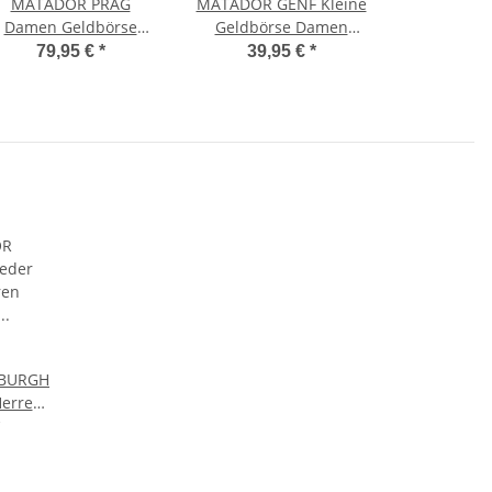
MATADOR PRAG
MATADOR GENF Kleine
Damen Geldbörse
Geldbörse Damen
Leder Portemonnaie
Herren RFID Schutz
79,95 €
*
39,95 €
*
Blumen Braun
Braun
BURGH
erren
e
ie