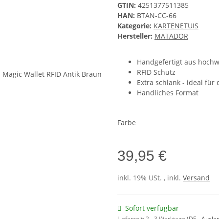
GTIN:
4251377511385
HAN:
BTAN-CC-66
Kategorie:
KARTENETUIS
Hersteller:
MATADOR
Handgefertigt aus hochw
RFID Schutz
Extra schlank - ideal für
Handliches Format
Farbe
39,95 €
inkl. 19% USt. , inkl.
Versand
Sofort verfügbar
Lieferzeit:
2 - 3 Werktage
(DE - Ausla