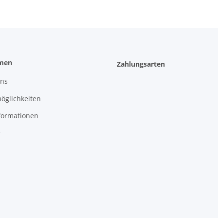
men
Zahlungsarten
uns
öglichkeiten
formationen
r