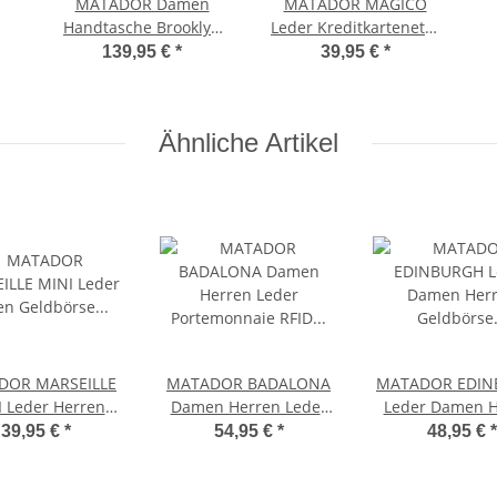
MATADOR Damen
MATADOR MAGICO
Handtasche Brooklyn
Leder Kreditkartenetui
Schultertasche
Kartenetui Magic
139,95 €
*
39,95 €
*
Henkeltasche Braun
Wallet RFID Hell-Braun
Ähnliche Artikel
DOR MARSEILLE
MATADOR BADALONA
MATADOR EDIN
 Leder Herren
Damen Herren Leder
Leder Damen H
örse Börse Klein
Portemonnaie RFID TüV
Geldbörs
39,95 €
*
54,95 €
*
48,95 €
*
RFID
Portemonna