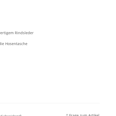
ertigem Rindsleder
 die Hosentasche
Frage zum Artikel
nd abweichend)