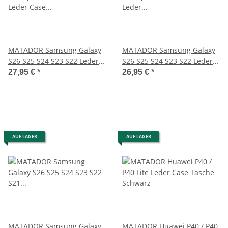
MATADOR Samsung Galaxy
MATADOR Samsung Galaxy
S26 S25 S24 S23 S22 Leder
S26 S25 S24 S23 S22 Leder
Case Schwarz
Hülle Schwarz
27,95 €
*
26,95 €
*
AUF LAGER
AUF LAGER
MATADOR Samsung Galaxy
MATADOR Huawei P40 / P40