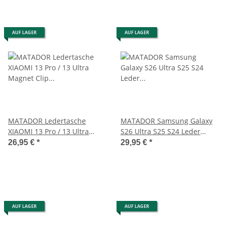
AUF LAGER
AUF LAGER
MATADOR Ledertasche
MATADOR Samsung Galaxy
XIAOMI 13 Pro / 13 Ultra
S26 Ultra S25 S24 Leder
Magnet Clip Schwarz
Gürteltasche Braun
26,95 €
*
29,95 €
*
AUF LAGER
AUF LAGER