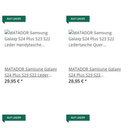
AUF LAGER
AUF LAGER
MATADOR Samsung Galaxy
MATADOR Samsung Galaxy
S24 Plus S23 S22 Leder
S24 Plus S23 S22
Handytasche Schwarz
Ledertasche Quer Braun
29,95 €
*
28,95 €
*
AUF LAGER
AUF LAGER