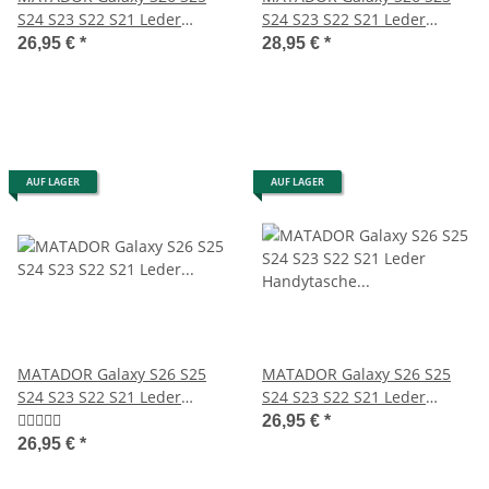
S24 S23 S22 S21 Leder
S24 S23 S22 S21 Leder
Gürteltasche Clip Schwarz
Gürteltasche Schwarz
26,95 €
*
28,95 €
*
AUF LAGER
AUF LAGER
MATADOR Galaxy S26 S25
MATADOR Galaxy S26 S25
S24 S23 S22 S21 Leder
S24 S23 S22 S21 Leder
Gürteltasche Schwarz
Handytasche Braun
26,95 €
*
26,95 €
*