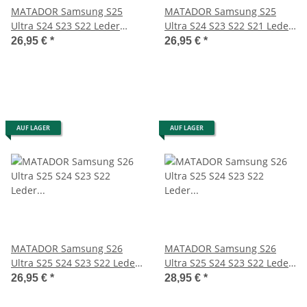
MATADOR Samsung S25
MATADOR Samsung S25
Ultra S24 S23 S22 Leder
Ultra S24 S23 S22 S21 Leder
Handytasche Braun
Schutzhülle Braun
26,95 €
*
26,95 €
*
AUF LAGER
AUF LAGER
MATADOR Samsung S26
MATADOR Samsung S26
Ultra S25 S24 S23 S22 Leder
Ultra S25 S24 S23 S22 Leder
Gürteltasche Braun
Gürteltasche Braun
26,95 €
*
28,95 €
*