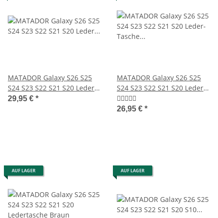
MATADOR Galaxy S26 S25
MATADOR Galaxy S26 S25
S24 S23 S22 S21 S20 Leder
S24 S23 S22 S21 S20 Leder-
Quertasche Braun
Tasche Schwarz
29,95 €
*
26,95 €
*
AUF LAGER
AUF LAGER