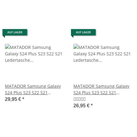
AUF LAGER
AUF LAGER
MATADOR Samsung Galaxy
MATADOR Samsung Galaxy
S24 Plus S23 S22 S21
S24 Plus S23 S22 S21
Ledertasche Braun
Ledertasche Schwarz
29,95 €
*
26,95 €
*