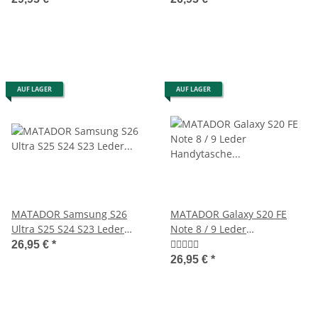
AUF LAGER
AUF LAGER
MATADOR Samsung S26
MATADOR Galaxy S20 FE
Ultra S25 S24 S23 Leder
Note 8 / 9 Leder
Vertikaltasche Schwarz
Handytasche Vertikal
26,95 €
*
Schwarz
26,95 €
*