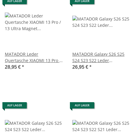
AUF LAGER
AUF LAGER
MATADOR Leder
MATADOR Galaxy S26 S25
Quertasche XIAOMI 13 Pro /
S24 S23 S22 Leder
13 Ultra Magnet Clip Braun
Gürteltasche Antik Braun
28,95 €
*
26,95 €
*
AUF LAGER
AUF LAGER