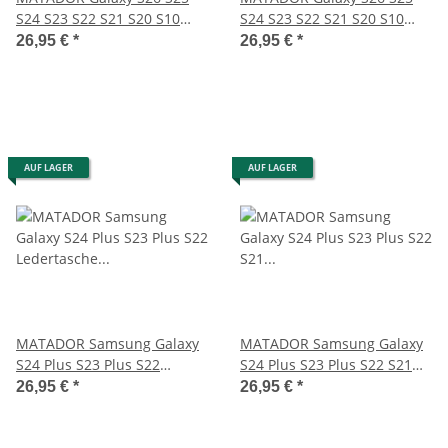
S24 S23 S22 S21 S20 S10
S24 S23 S22 S21 S20 S10
Ledercase Braun
Ledertasche Braun
26,95 €
*
26,95 €
*
AUF LAGER
AUF LAGER
MATADOR Samsung Galaxy
MATADOR Samsung Galaxy
S24 Plus S23 Plus S22
S24 Plus S23 Plus S22 S21
Ledertasche Braun
Ledercase Braun
26,95 €
*
26,95 €
*