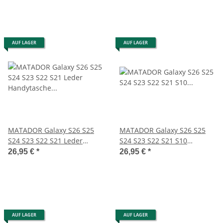
AUF LAGER
AUF LAGER
MATADOR Galaxy S26 S25
MATADOR Galaxy S26 S25
S24 S23 S22 S21 Leder
S24 S23 S22 S21 S10
Handytasche Schwarz
Lederhülle Quer Braun
26,95 €
*
26,95 €
*
AUF LAGER
AUF LAGER