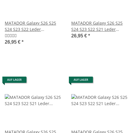
MATADOR Galaxy S26 S25
MATADOR Galaxy S26 S25
S24 S23 S22 Leder
S24 S23 S22 S21 Leder
Gürteltasche Schwarz
Gürteltasche Braun
26,95 €
*
26,95 €
*
AUF LAGER
AUF LAGER
MATADOR Galaxy S26 S25
MATADOR Galaxy S26 S25