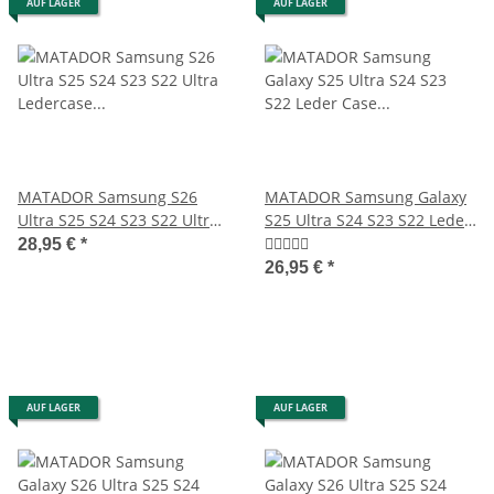
AUF LAGER
AUF LAGER
MATADOR Samsung S26
MATADOR Samsung Galaxy
Ultra S25 S24 S23 S22 Ultra
S25 Ultra S24 S23 S22 Leder
Ledercase Braun
Case Schwarz
28,95 €
*
26,95 €
*
AUF LAGER
AUF LAGER