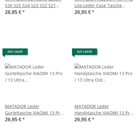
S26 S25 S24 S23 S22 S21
Lite Leder Case Tasche
Ledertasche Braun
Schwarz
26,95 €
*
26,95 €
*
AUF LAGER
AUF LAGER
MATADOR Leder
MATADOR Leder
Gürteltasche XIAOMI 13 Pro
Handytasche XIAOMI 13 Pro
/ 13 Ultra Slim Schwarz
/ 13 Ultra Old Style Braun
26,95 €
*
26,95 €
*