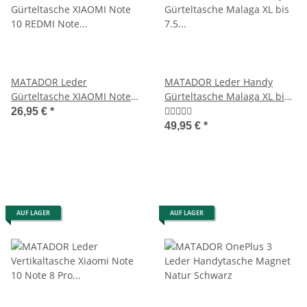
MATADOR Leder
MATADOR Leder Handy
Gürteltasche XIAOMI Note
Gürteltasche Malaga XL bis
10 REDMI Note 8 Pro Braun
7.5 Zoll 5 Farben
26,95 €
*
49,95 €
*
AUF LAGER
AUF LAGER