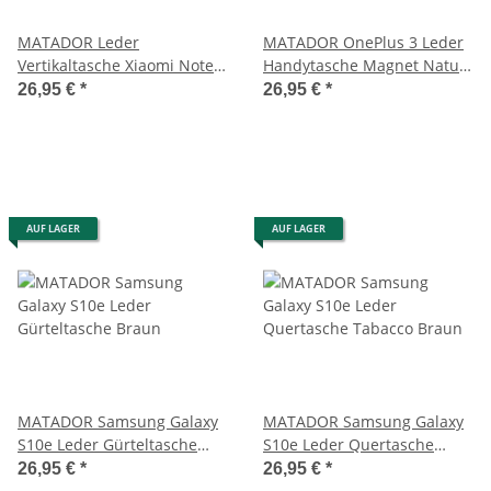
MATADOR Leder
MATADOR OnePlus 3 Leder
Vertikaltasche Xiaomi Note
Handytasche Magnet Natur
10 Note 8 Pro Clip Schwarz
Schwarz
26,95 €
*
26,95 €
*
AUF LAGER
AUF LAGER
MATADOR Samsung Galaxy
MATADOR Samsung Galaxy
S10e Leder Gürteltasche
S10e Leder Quertasche
Braun
Tabacco Braun
26,95 €
*
26,95 €
*