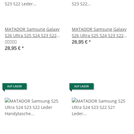
MATADOR Samsung Galaxy
MATADOR Samsung Galaxy
S26 Ultra S25 S24 S23 S22
S26 Ultra S25 S24 S23 S22
Leder Case Braun
Ledercase Braun
26,95 €
*
28,95 €
*
AUF LAGER
AUF LAGER