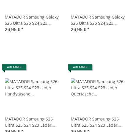
MATADOR Samsung Galaxy
MATADOR Samsung Galaxy
S26 Ultra S25 S24 S23
S26 Ultra S25 S24 S23
Ledercase Schwarz
Ledertasche Schwarz
26,95 €
*
26,95 €
*
AUF LAGER
AUF LAGER
MATADOR Samsung S26
MATADOR Samsung S26
Ultra S25 S24 S23 Leder
Ultra S25 S24 S23 Leder
Handytasche Schwarz
Quertasche Schwarz
29,95 €
*
26,95 €
*