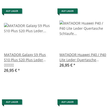
AUF LAGER
AUF LAGER
MATADOR Galaxy S9 Plus
MATADOR Huawei P40 / P40
S10 Plus S20 Plus Leder
Lite Leder Quertasche
Gürteltasche Schwarz
Schlaufe Schwarz
26,95 €
*
26,95 €
*
AUF LAGER
AUF LAGER