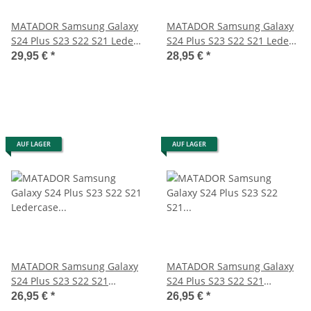
MATADOR Samsung Galaxy
MATADOR Samsung Galaxy
S24 Plus S23 S22 S21 Leder-
S24 Plus S23 S22 S21 Leder-
Case Schwarz
Tasche Braun
29,95 €
*
28,95 €
*
AUF LAGER
AUF LAGER
MATADOR Samsung Galaxy
MATADOR Samsung Galaxy
S24 Plus S23 S22 S21
S24 Plus S23 S22 S21
Ledercase Schwarz
Lederhülle Schwarz
26,95 €
*
26,95 €
*