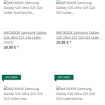
MATADOR Samsung Galaxy
MATADOR Samsung Galaxy
S26 Ultra S25 S24 Leder
S26 Ultra S25 S24 S23 Leder
Quertasche Braun
Hülle Schwarz
26,95 €
*
26,95 €
*
AUF LAGER
AUF LAGER