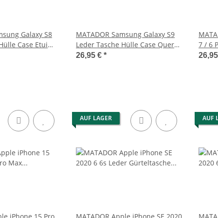
sung Galaxy S8
MATADOR Samsung Galaxy S9
MATAD
Hülle Case Etui
Leder Tasche Hülle Case Quer
7 / 6 
Braun
Schwa
26,95 €
*
26,9
AUF LAGER
AUF 
e iPhone 15 Pro
MATADOR Apple iPhone SE 2020
MATAD