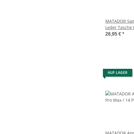
MATADOR Sam
Leder Tasche 
Schwarz
26,95 €
*
AUF LAGER
MATADOR Appl