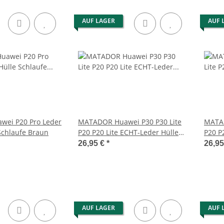
AUF LAGER
AUF 
ei P20 Pro Leder
MATADOR Huawei P30 P30 Lite
MATAD
Schlaufe Braun
P20 P20 Lite ECHT-Leder Hülle
P20 P
Tasche Braun
Schwa
26,95 €
*
26,9
AUF LAGER
AUF 