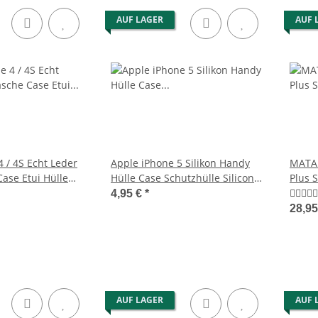
AUF LAGER
AUF 
 / 4S Echt Leder
Apple iPhone 5 Silikon Handy
MATAD
ase Etui Hülle
Hülle Case Schutzhülle Silicon
Plus 
Schwarz
Quer 
4,95 €
*
28,9
AUF LAGER
AUF 