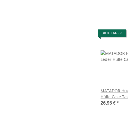
AUF LAGER
MATADOR Huaw
Hülle Case Ta
26,95 €
*