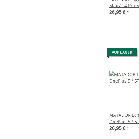
Max / 14 Pro 
Etui Braun
26,95 €
*
AUF LAGER
MATADOR Echt
OnePlus 5 / 5
26,95 €
*