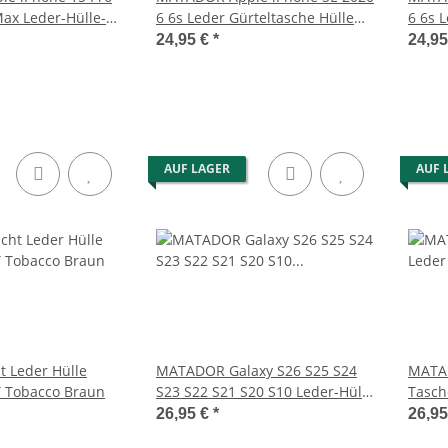
Max Leder-Hülle-
6 6s Leder Gürteltasche Hülle
6 6s 
Braun
Brau
24,95 €
*
24,9
AUF LAGER
AUF 
 Leder Hülle
MATADOR Galaxy S26 S25 S24
MATAD
T Tobacco Braun
S23 S22 S21 S20 S10 Leder-Hülle
Tasch
Braun
Schla
26,95 €
*
26,9