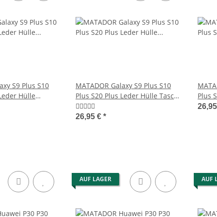
en Leder
MATADOR Leder Schultertasche
MATADOR D
5 Farben
Brusttasche mit Handyfach
Leder M
Tage
79,95 €
*
14
xy S9 Plus S10
MATADOR Galaxy S9 Plus S10
MATAD
Leder Hülle
Plus S20 Plus Leder Hülle Tasche
Plus 
Braun
Brau
26,9
26,95 €
*
AUF LAGER
AUF 