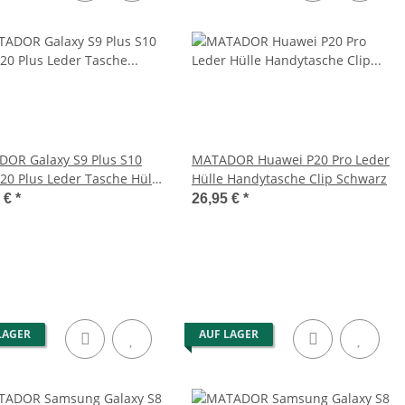
amen-Rucksack
MATADOR BRISBANE Echt Leder
AASTRICHT XL
Universal Gürteltasche Klett 6.9
srucksack
Zoll
9,95 €
*
36,95 €
*
OR Galaxy S9 Plus S10
MATADOR Huawei P20 Pro Leder
S20 Plus Leder Tasche Hülle
Hülle Handytasche Clip Schwarz
n
5 €
*
26,95 €
*
LAGER
AUF LAGER