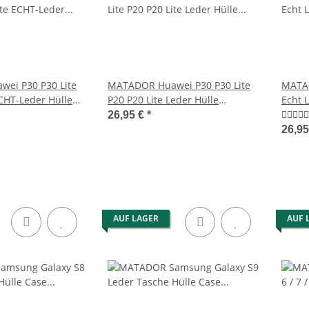
ei P30 P30 Lite
MATADOR Huawei P30 P30 Lite
MATA
ECHT-Leder Hülle
P20 P20 Lite Leder Hülle
Echt 
Schwarz
Brau
26,95 €
*
26,9
AUF LAGER
AUF 