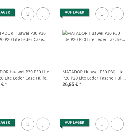
LAGER
AUF LAGER
OR Huawei P30 P30 Lite
MATADOR Huawei P30 P30 Lite
20 Lite Leder Case Hülle
P20 P20 Lite Leder Tasche Hülle
rz
Braun
5 €
*
26,95 €
*
LAGER
AUF LAGER