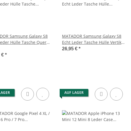
DOR Samsung Galaxy S8
MATADOR Samsung Galaxy S8
Leder Hülle Tasche Quer
Echt Leder Tasche Hülle Vertikal
n
Braun
26,95 €
*
5 €
*
LAGER
AUF LAGER