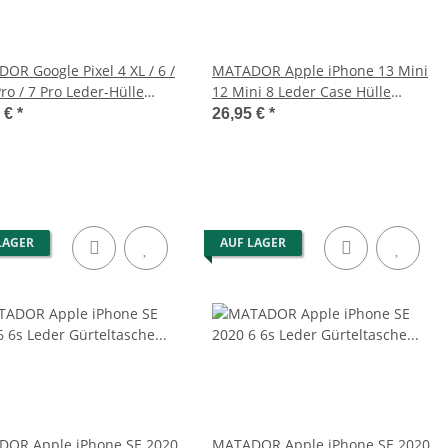
OR Google Pixel 4 XL / 6 /
MATADOR Apple iPhone 13 Mini
Pro / 7 Pro Leder-Hülle
12 Mini 8 Leder Case Hülle
rz
Schwarz
5 €
*
26,95 €
*
LAGER
AUF LAGER
OR Apple iPhone SE 2020
MATADOR Apple iPhone SE 2020