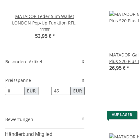
MATADOR Leder Slim Wallet
MATADOR AVEIRO Herr
LONDON Pop-Up Funktion RFID
Umhängetasche Klein 
Braun
53,95 €
*
84,95 €
*
MATADOR Gala
Plus S20 Plus 
Besondere Artikel
Schwarz
26,95 €
*
Preisspanne
EUR
EUR
AUF LAGER
Bewertungen
Händlerbund Mitglied