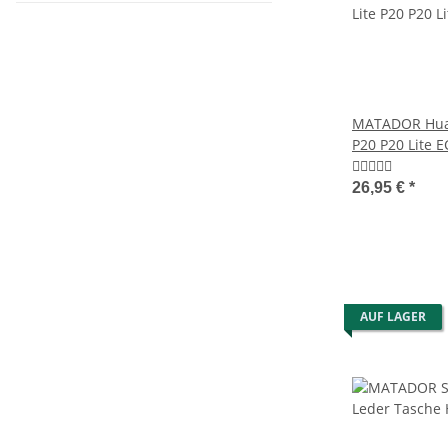
MATADOR Huaw
P20 P20 Lite 
Schwarz
26,95 €
*
AUF LAGER