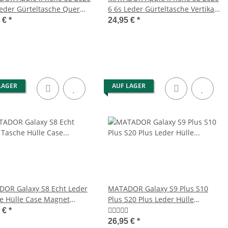
Leder Gürteltasche Quer
6 6s Leder Gürteltasche Vertikal
n
Schwarz
5 €
*
24,95 €
*
LAGER
AUF LAGER
OR Galaxy S8 Echt Leder
MATADOR Galaxy S9 Plus S10
e Hülle Case Magnet
Plus S20 Plus Leder Hülle
ufe
Schwarz
5 €
*
26,95 €
*