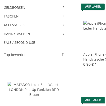
AUF LAGER
GELDBÖRSEN
TASCHEN
ACCESSOIRES
HANDYTASCHEN
SALE / SECOND USE
Apple iPhone 4
Top bewertet
Handytasche C
Pink
6,95 €
*
AUF LAGER