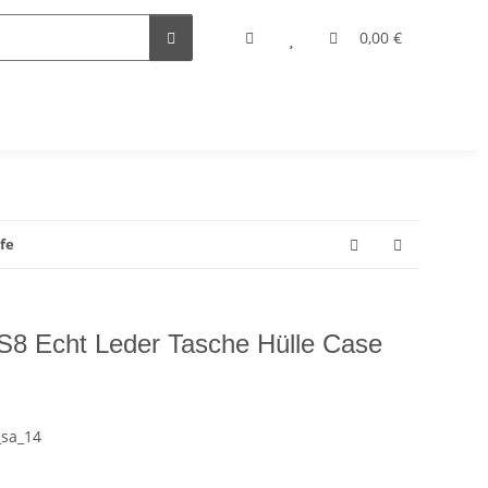
0,00 €
fe
 Echt Leder Tasche Hülle Case
_sa_14