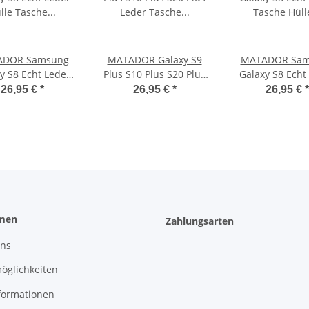
ADOR Samsung
MATADOR Galaxy S9
MATADOR Sam
y S8 Echt Leder
Plus S10 Plus S20 Plus
Galaxy S8 Echt
e Tasche Quer
Leder Tasche Hülle
Tasche Hülle Ve
26,95 €
*
26,95 €
*
26,95 €
*
Braun
Braun
Braun
men
Zahlungsarten
uns
öglichkeiten
formationen