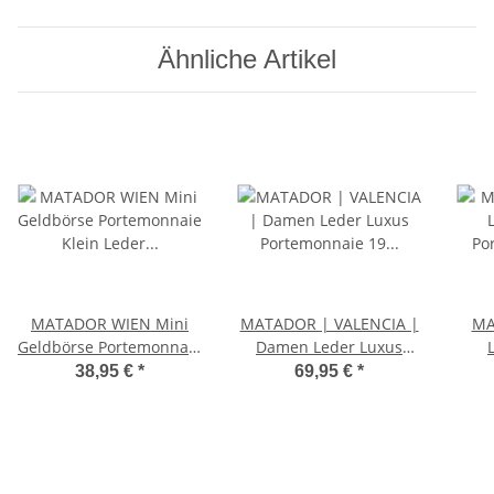
Ähnliche Artikel
MATADOR WIEN Mini
MATADOR | VALENCIA |
MA
Geldbörse Portemonnaie
Damen Leder Luxus
Klein Leder RFID TüV
Portemonnaie 19 Farben
Por
38,95 €
*
69,95 €
*