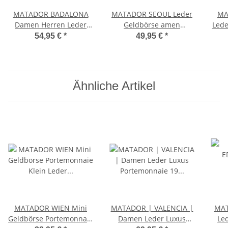
MATADOR BADALONA
MATADOR SEOUL Leder
MA
Damen Herren Leder
Geldbörse amen
Lede
Geldbörse RFID Vintage
Portemonnaie RFID
Gel
54,95 €
*
49,95 €
*
Schwarz
Braun
Ähnliche Artikel
MATADOR WIEN Mini
MATADOR | VALENCIA |
MAT
Geldbörse Portemonnaie
Damen Leder Luxus
Le