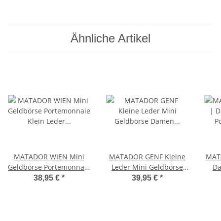
Ähnliche Artikel
MATADOR WIEN Mini
MATADOR GENF Kleine
MAT
Geldbörse Portemonnaie
Leder Mini Geldbörse
Da
Klein Leder RFID TüV
Damen Herren TüV RFID
Port
38,95 €
*
39,95 €
*