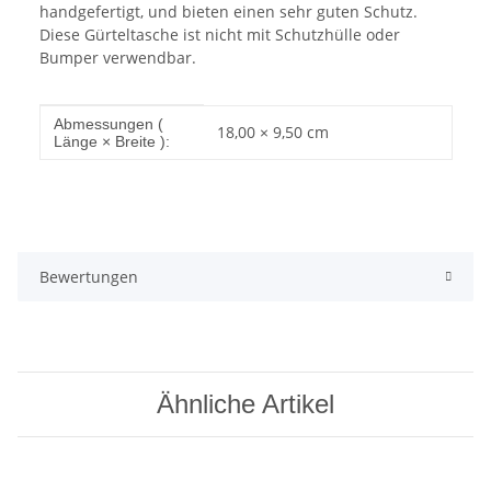
handgefertigt, und bieten einen sehr guten Schutz.
Diese Gürteltasche ist nicht mit Schutzhülle oder
Bumper verwendbar.
Produkteigenschaft
Wert
Abmessungen (
18,00 × 9,50 cm
Länge × Breite ):
Bewertungen
Ähnliche Artikel