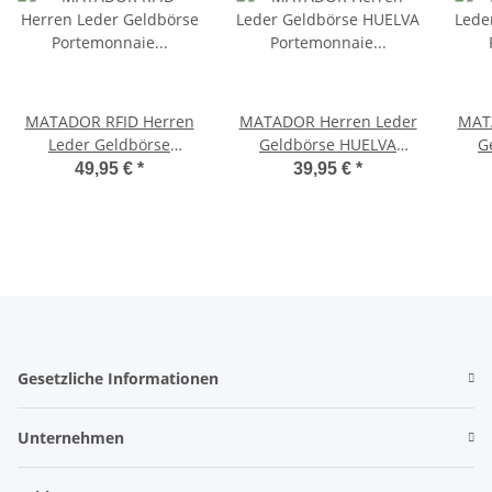
MATADOR RFID Herren
MATADOR Herren Leder
MAT
Leder Geldbörse
Geldbörse HUELVA
G
Portemonnaie
Portemonnaie RFID
P
49,95 €
*
39,95 €
*
Geldbeutel Braun
Braun
Gesetzliche Informationen
Unternehmen