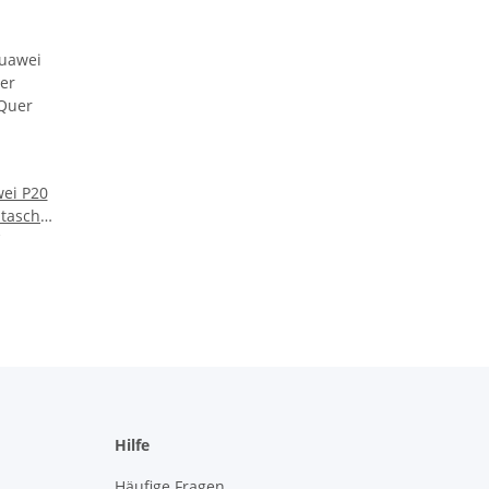
ei P20
ltasche
n
Hilfe
Häufige Fragen