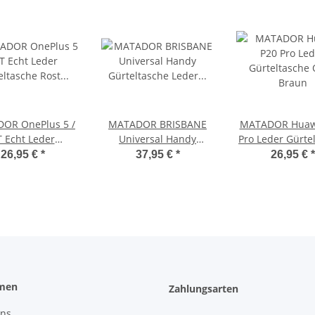
OR OnePlus 5 /
MATADOR BRISBANE
MATADOR Huaw
T Echt Leder
Universal Handy
Pro Leder Gürte
teltasche Rost
Gürteltasche Leder 6.1
Quer Brau
26,95 €
*
37,95 €
*
26,95 €
*
Braun
Zoll
men
Zahlungsarten
uns