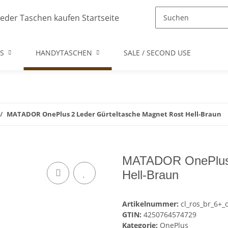
S
HANDYTASCHEN
SALE / SECOND USE
MATADOR OnePlus 2 Leder Gürteltasche Magnet Rost Hell-Braun
MATADOR OnePlus 2
Hell-Braun
Artikelnummer:
cl_ros_br_6+_
GTIN:
4250764574729
Kategorie:
OnePlus