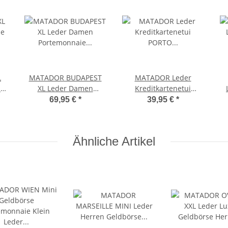
L
MATADOR BUDAPEST
MATADOR Leder
ie
XL Leder Damen
Kreditkartenetui
ID
Portemonnaie
PORTO
RF
69,95 €
*
39,95 €
*
Langbörse Braun
Kreditkartenhülle RFID
Antik Braun
Ähnliche Artikel