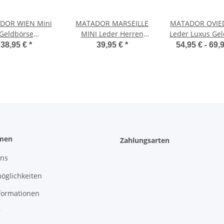
DOR WIEN Mini
MATADOR MARSEILLE
MATADOR OVIE
Geldbörse
MINI Leder Herren
Leder Luxus Ge
emonnaie Klein
Geldbörse Börse Klein
Herren TüV 
38,95 €
*
39,95 €
*
54,95 € -
69,
der RFID TüV
RFID
men
Zahlungsarten
uns
öglichkeiten
formationen
r