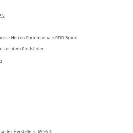
EN
rse Herren Portemonnaie RFID Braun
us echtem Rindsleder
tz
g des Herstellers
:
69,95 €