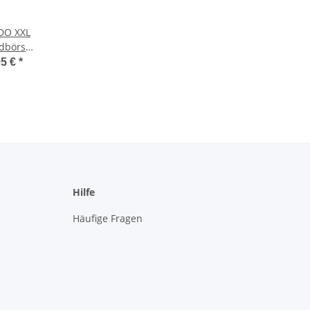
DO XXL
ldbörse
RFID
95 €
*
Hilfe
Häufige Fragen